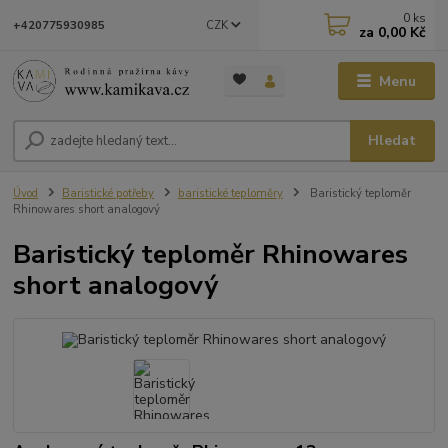
0
ks
CZK
+420775930985
za
0,00 Kč
Menu
Hledat
Úvod
Baristické potřeby
baristické teploměry
Baristický teploměr
Rhinowares short analogový
Baristický teploměr Rhinowares
short analogový