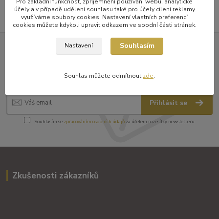
Pro základní funkčnost, zpříjemnění používání webu, analytické
účely a v případě udělení souhlasu také pro účely cílení reklamy
využíváme soubory cookies. Nastavení vlastních preferencí
cookies můžete kdykoli upravit odkazem ve spodní části stránek.
Souhlasím
Nastavení
Nepropásněte novinky v nabídce
a zajímavosti
Souhlas můžete odmítnout
zde
.
Přihlásit se
Souhlasím se
zpracováním osobních údajů
za účelem rozesílky newsletteru.
Zkušenosti zákazníků