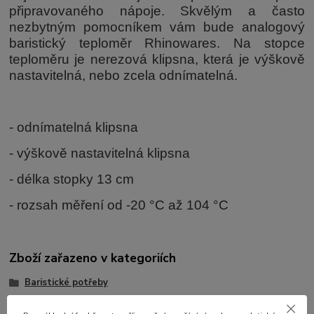
připravovaného nápoje. Skvělým a často
nezbytným pomocníkem vám bude analogový
baristický teploměr Rhinowares. Na stopce
teploměru je nerezová klipsna, která je výškově
nastavitelná, nebo zcela odnímatelná.
- odnímatelná klipsna
- výškově nastavitelná klipsna
- délka stopky 13 cm
- rozsah měření od -20 °C až 104 °C
Zboží zařazeno v kategoriích
Baristické potřeby
baristické teploměry