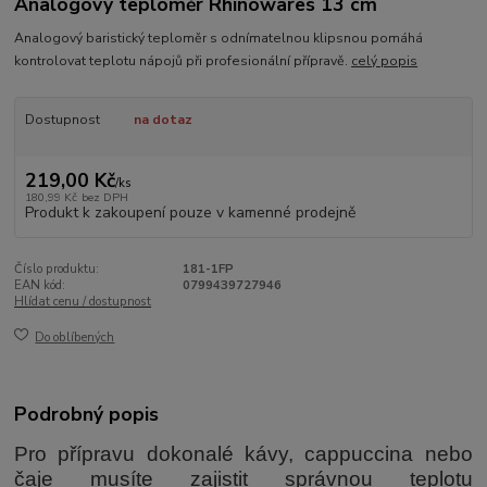
Analogový teploměr Rhinowares 13 cm
Analogový baristický teploměr s odnímatelnou klipsnou pomáhá
kontrolovat teplotu nápojů při profesionální přípravě.
celý popis
Dostupnost
na dotaz
219,00 Kč
/
ks
180,99 Kč
bez DPH
Produkt k zakoupení pouze v kamenné prodejně
Číslo produktu:
181-1FP
EAN kód:
0799439727946
Hlídat cenu / dostupnost
Do oblíbených
Podrobný popis
Pro přípravu dokonalé kávy, cappuccina nebo
čaje musíte zajistit správnou teplotu