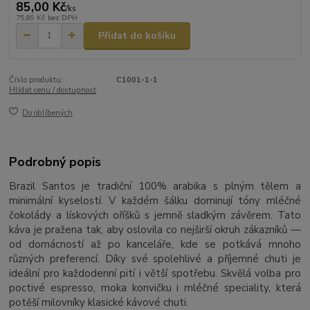
85,00 Kč
/
ks
75,89 Kč
bez DPH
Přidat do košíku
Číslo produktu:
C1001-1-1
Hlídat cenu / dostupnost
Do oblíbených
Podrobný popis
Brazil Santos je tradiční 100% arabika s plným tělem a
minimální kyselostí. V každém šálku dominují tóny mléčné
čokolády a lískových oříšků s jemně sladkým závěrem. Tato
káva je pražena tak, aby oslovila co nejširší okruh zákazníků —
od domácností až po kanceláře, kde se potkává mnoho
různých preferencí. Díky své spolehlivé a příjemné chuti je
ideální pro každodenní pití i větší spotřebu. Skvělá volba pro
poctivé espresso, moka konvičku i mléčné speciality, která
potěší milovníky klasické kávové chuti.