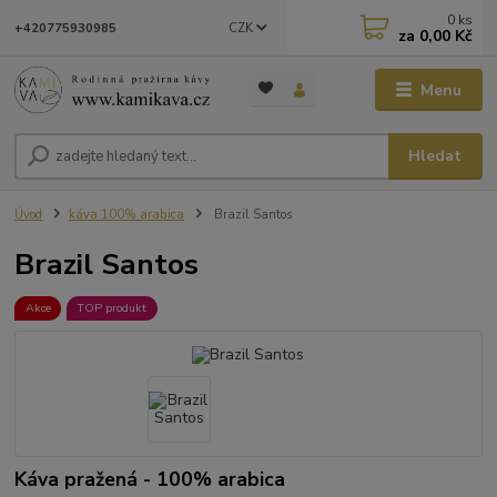
0
ks
CZK
+420775930985
za
0,00 Kč
Menu
Hledat
Úvod
káva 100% arabica
Brazil Santos
Brazil Santos
Akce
TOP produkt
Káva pražená - 100% arabica