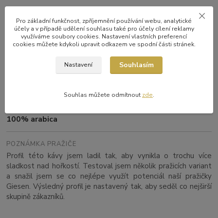
Brazílie – Minas Gerais, São Paulo
Pro základní funkčnost, zpříjemnění používání webu, analytické
účely a v případě udělení souhlasu také pro účely cílení reklamy
ZPRACOVÁNÍ
využíváme soubory cookies. Nastavení vlastních preferencí
cookies můžete kdykoli upravit odkazem ve spodní části stránek.
Natural
Souhlasím
Nastavení
NADMOŘSKÁ VÝŠKA
800–1200 m n. m.
Souhlas můžete odmítnout
zde
.
DRUH
100% arabica
POZNÁMKA PRAŽIČE
Profil této kávy jsem ladil tak, aby vynikla o trochu více
sladkost nad hořkostí. Testoval jsem několik pražicích variant
a snažil jsem se co nejlépe využít potenciál naší pražičky
Giesen. Výsledný profil je nastavený tak, aby seděl co nejširší
skupině zákazníků.