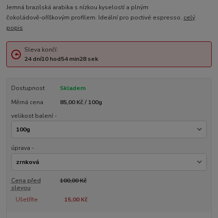
Jemná brazilská arabika s nízkou kyselostí a plným
čokoládově‑oříškovým profilem. Ideální pro poctivé espresso.
celý
popis
Sleva končí:
24
dní
10
hod
54
min
26
sek
Dostupnost
Skladem
Měrná cena
85,00 Kč / 100g
velikost balení -
úprava -
Cena před
100,00 Kč
slevou
Ušetříte
15,00 Kč