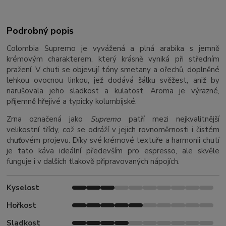
Podrobný popis
Colombia Supremo je vyvážená a plná arabika s jemně
krémovým charakterem, který krásně vyniká při středním
pražení. V chuti se objevují tóny smetany a ořechů, doplněné
lehkou ovocnou linkou, jež dodává šálku svěžest, aniž by
narušovala jeho sladkost a kulatost. Aroma je výrazné,
příjemně hřejivé a typicky kolumbijské.
Zrna označená jako
Supremo
patří mezi nejkvalitnější
velikostní třídy, což se odráží v jejich rovnoměrnosti i čistém
chuťovém projevu. Díky své krémové textuře a harmonii chutí
je tato káva ideální především pro espresso, ale skvěle
funguje i v dalších tlakově připravovaných nápojích.
Kyselost
Hořkost
Sladkost