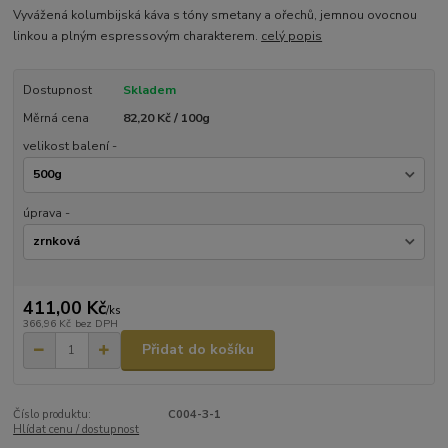
Vyvážená kolumbijská káva s tóny smetany a ořechů, jemnou ovocnou
linkou a plným espressovým charakterem.
celý popis
Dostupnost
Skladem
Měrná cena
82,20 Kč / 100g
velikost balení -
úprava -
411,00 Kč
/
ks
366,96 Kč
bez DPH
Přidat do košíku
Číslo produktu:
C004-3-1
Hlídat cenu / dostupnost