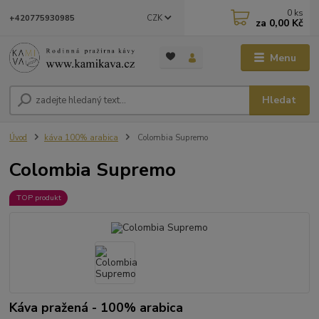
0
ks
CZK
+420775930985
za
0,00 Kč
Menu
Hledat
Úvod
káva 100% arabica
Colombia Supremo
Colombia Supremo
TOP produkt
Káva pražená - 100% arabica