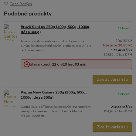
Do oblíbených
Podobné produkty
Brazil Santos 250g (100g, 500g, 1000g,
Skladem
dóza 300g)
204,00 Kč
Jemná brazilská arabika s nízkou kyselostí a
Ušetříte 30,60 Kč
plným čokoládově‑oříškovým profilem. Ideální pro
173,40 Kč
poctivé espresso.
/
ks
154,82 Kč
bez DPH
Sleva končí:
22
dní
20
hod
03
min
Zvolit variantu
Papua New Guinea 250g (100g, 500g,
Skladem
1000g, dóza 300g)
Sladká káva s oříškovo‑čokoládovým charakterem,
218,00 Kč
/
ks
jemným karamelem, plným tělem a hladkou,
194,64 Kč
bez DPH
nízkou kyselostí.
Zvolit variantu