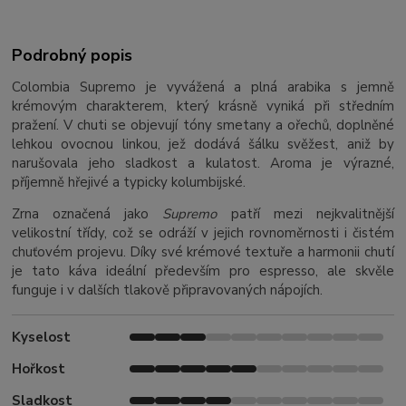
Podrobný popis
Colombia Supremo je vyvážená a plná arabika s jemně
krémovým charakterem, který krásně vyniká při středním
pražení. V chuti se objevují tóny smetany a ořechů, doplněné
lehkou ovocnou linkou, jež dodává šálku svěžest, aniž by
narušovala jeho sladkost a kulatost. Aroma je výrazné,
příjemně hřejivé a typicky kolumbijské.
Zrna označená jako
Supremo
patří mezi nejkvalitnější
velikostní třídy, což se odráží v jejich rovnoměrnosti i čistém
chuťovém projevu. Díky své krémové textuře a harmonii chutí
je tato káva ideální především pro espresso, ale skvěle
funguje i v dalších tlakově připravovaných nápojích.
Kyselost
Hořkost
Sladkost