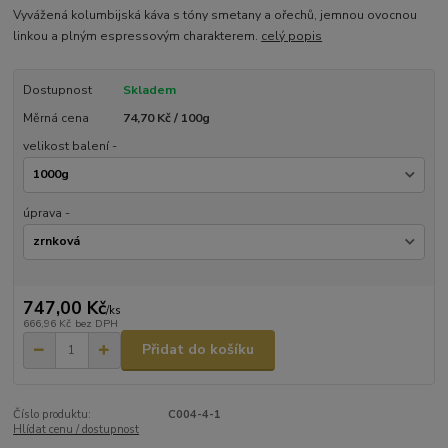
Vyvážená kolumbijská káva s tóny smetany a ořechů, jemnou ovocnou
linkou a plným espressovým charakterem.
celý popis
Dostupnost
Skladem
Měrná cena
74,70 Kč / 100g
velikost balení -
úprava -
747,00 Kč
/
ks
666,96 Kč
bez DPH
Přidat do košíku
Číslo produktu:
C004-4-1
Hlídat cenu / dostupnost