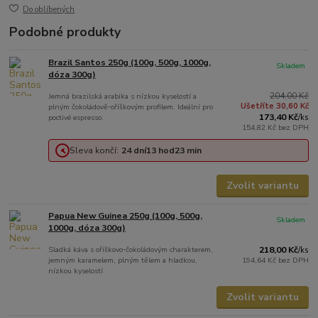
Do oblíbených
Podobné produkty
Brazil Santos 250g (100g, 500g, 1000g,
Skladem
dóza 300g)
204,00 Kč
Jemná brazilská arabika s nízkou kyselostí a
Ušetříte 30,60 Kč
plným čokoládově‑oříškovým profilem. Ideální pro
173,40 Kč
poctivé espresso.
/
ks
154,82 Kč
bez DPH
Sleva končí:
24
dní
13
hod
23
min
Zvolit variantu
Papua New Guinea 250g (100g, 500g,
Skladem
1000g, dóza 300g)
Sladká káva s oříškovo‑čokoládovým charakterem,
218,00 Kč
/
ks
jemným karamelem, plným tělem a hladkou,
194,64 Kč
bez DPH
nízkou kyselostí.
Zvolit variantu