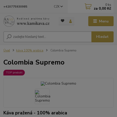
0
ks
CZK
+420775930985
za
0,00 Kč
Menu
Hledat
Úvod
káva 100% arabica
Colombia Supremo
Colombia Supremo
TOP produkt
Káva pražená - 100% arabica