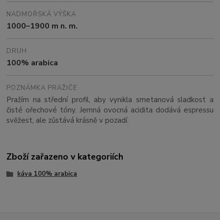
NADMOŘSKÁ VÝŠKA
1000–1900 m n. m.
DRUH
100% arabica
POZNÁMKA PRAŽIČE
Pražím na střední profil, aby vynikla smetanová sladkost a
čisté ořechové tóny. Jemná ovocná acidita dodává espressu
svěžest, ale zůstává krásně v pozadí.
Zboží zařazeno v kategoriích
káva 100% arabica