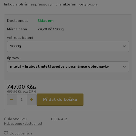
linkou a plným espressovým charakterem.
celý popis
Dostupnost
Skladem
Měrná cena
74,70 Kč / 100g
velikost balení -
úprava -
747,00 Kč
/
ks
666,96 Kč
bez DPH
Přidat do košíku
Číslo produktu:
C004-4-2
Hlídat cenu / dostupnost
Do oblíbených