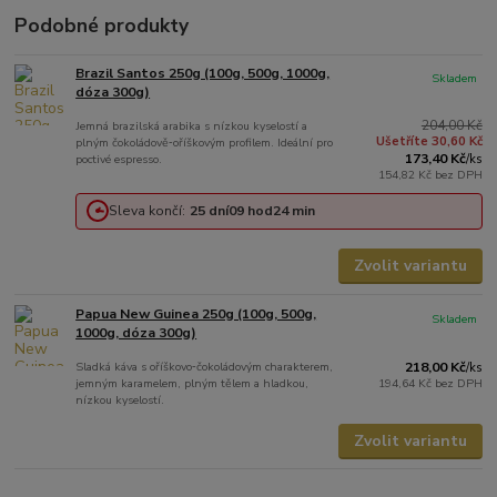
Podobné produkty
Brazil Santos 250g (100g, 500g, 1000g,
Skladem
dóza 300g)
204,00 Kč
Jemná brazilská arabika s nízkou kyselostí a
Ušetříte 30,60 Kč
plným čokoládově‑oříškovým profilem. Ideální pro
173,40 Kč
poctivé espresso.
/
ks
154,82 Kč
bez DPH
Sleva končí:
25
dní
09
hod
24
min
Zvolit variantu
Papua New Guinea 250g (100g, 500g,
Skladem
1000g, dóza 300g)
Sladká káva s oříškovo‑čokoládovým charakterem,
218,00 Kč
/
ks
jemným karamelem, plným tělem a hladkou,
194,64 Kč
bez DPH
nízkou kyselostí.
Zvolit variantu