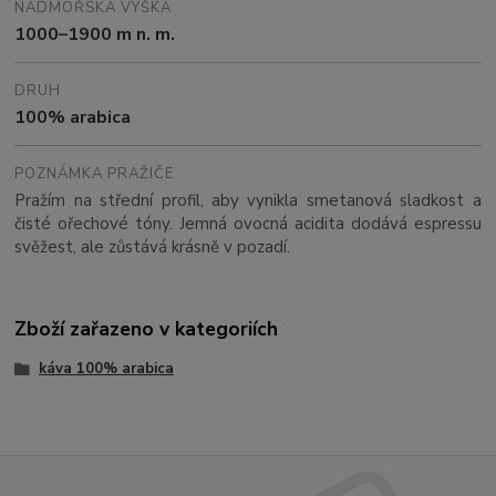
NADMOŘSKÁ VÝŠKA
1000–1900 m n. m.
DRUH
100% arabica
POZNÁMKA PRAŽIČE
Pražím na střední profil, aby vynikla smetanová sladkost a
čisté ořechové tóny. Jemná ovocná acidita dodává espressu
svěžest, ale zůstává krásně v pozadí.
Zboží zařazeno v kategoriích
káva 100% arabica