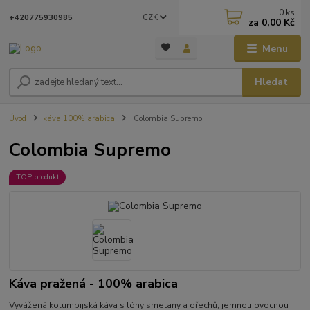
0
ks
CZK
+420775930985
za
0,00 Kč
Menu
Hledat
Úvod
káva 100% arabica
Colombia Supremo
Colombia Supremo
TOP produkt
Káva pražená - 100% arabica
Vyvážená kolumbijská káva s tóny smetany a ořechů, jemnou ovocnou