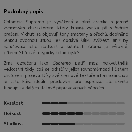
Podrobný popis
Colombia Supremo je vyvážená a plná arabika s jemně
krémovým charakterem, který krásně vyniká při středním
pražení. V chuti se objevují tóny smetany a ořechů, doplněné
lehkou ovocnou linkou, jež dodává šálku svěžest, aniž by
narušovala jeho sladkost a kulatost. Aroma je výrazné,
příjemně hřejivé a typicky kolumbijské.
Zrna označená jako
Supremo
patří mezi nejkvalitnější
velikostní třídy, což se odráží v jejich rovnoměrnosti i čistém
chuťovém projevu. Díky své krémové textuře a harmonii chutí
je tato káva ideální především pro espresso, ale skvěle
funguje i v dalších tlakově připravovaných nápojích.
Kyselost
Hořkost
Sladkost