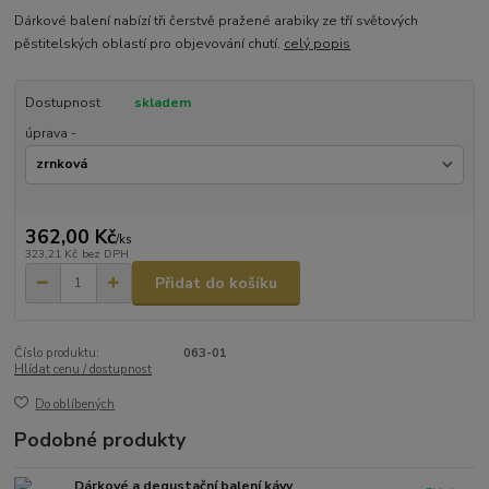
Dárkové balení nabízí tři čerstvě pražené arabiky ze tří světových
pěstitelských oblastí pro objevování chutí.
celý popis
Dostupnost
skladem
úprava -
362,00 Kč
/
ks
323,21 Kč
bez DPH
Přidat do košíku
Číslo produktu:
063-01
Hlídat cenu / dostupnost
Do oblíbených
Podobné produkty
Dárkové a degustační balení kávy