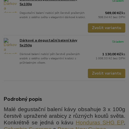
Skladem
5x100g
Degustační balení nabízí pět čerstvě pražených
569,00 Kč
/
ks
arabik z celého světa v elegantní dárkové krabici.
508,04 Kč
bez DPH
Zvolit variantu
Dárkové a degustační balení kávy
Skladem
5x250g
Dárkové balení nabízí pět čerstvě pražených
1 130,00 Kč
/
ks
arabik z celého světa v elegantní krabici s
1 008,93 Kč
bez DPH
průhledným víkem.
Zvolit variantu
Podrobný popis
Malé degustační balení kávy obsahuje 3 x 100g
čerstvě upražené arabicy z různých koutů světa.
Konkrétně se jedná o kávu
Honduras SHG EP
,