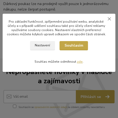
Dárkový poukaz lze na prodejně využít pouze k jednorázovému
nákupu, nelze čerpat postupně.
Pro základní funkčnost, zpříjemnění používání webu, analytické
účely a v případě udělení souhlasu také pro účely cílení reklamy
Zboží zařazeno v kategoriích
využíváme soubory cookies. Nastavení vlastních preferencí
cookies můžete kdykoli upravit odkazem ve spodní části stránek.
dárkové poukazy
Souhlasím
Nastavení
Souhlas můžete odmítnout
zde
.
Nepropásněte novinky v nabídce
a zajímavosti
Přihlásit se
Souhlasím se
zpracováním osobních údajů
za účelem rozesílky newsletteru.