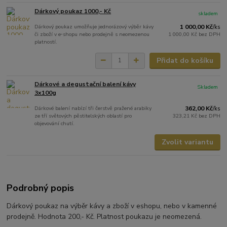
Dárkový poukaz 1000,- Kč
skladem
Dárkový poukaz umožňuje jednorázový výběr kávy
1 000,00 Kč
/
ks
či zboží v e‑shopu nebo prodejně s neomezenou
1 000,00 Kč
bez DPH
platností.
Přidat do košíku
Dárkové a degustační balení kávy
Skladem
3x100g
Dárkové balení nabízí tři čerstvě pražené arabiky
362,00 Kč
/
ks
ze tří světových pěstitelských oblastí pro
323,21 Kč
bez DPH
objevování chutí.
Zvolit variantu
Podrobný popis
Dárkový poukaz na výběr kávy a zboží v eshopu, nebo v kamenné
prodejně. Hodnota 200,- Kč. Platnost poukazu je neomezená.