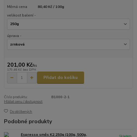
Měrná cena
80,40 Kč / 100g
velikost balení -
úprava -
201,00 Kč
/
ks
179,46 Kč
bez DPH
Přidat do košíku
Číslo produktu:
B1000-2-1
Hlídat cenu / dostupnost
Do oblíbených
Podobné produkty
Espresso směs K2 250g (100g, 500g,
Skladem