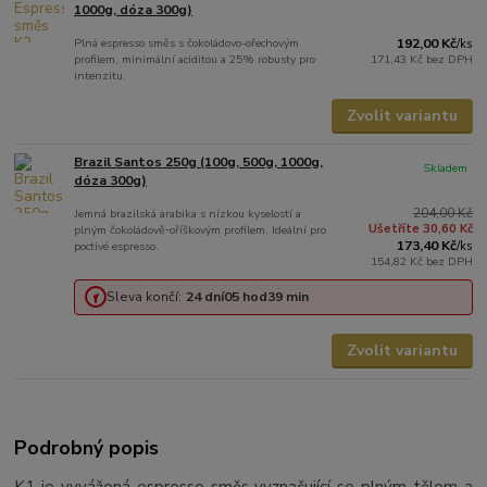
1000g, dóza 300g)
Plná espresso směs s čokoládovo-ořechovým
192,00 Kč
/
ks
profilem, minimální aciditou a 25% robusty pro
171,43 Kč
bez DPH
intenzitu.
Zvolit variantu
Brazil Santos 250g (100g, 500g, 1000g,
Skladem
dóza 300g)
204,00 Kč
Jemná brazilská arabika s nízkou kyselostí a
Ušetříte 30,60 Kč
plným čokoládově‑oříškovým profilem. Ideální pro
173,40 Kč
poctivé espresso.
/
ks
154,82 Kč
bez DPH
Sleva končí:
24
dní
05
hod
39
min
Zvolit variantu
Podrobný popis
K1 je vyvážená espresso směs vyznačující se plným tělem a