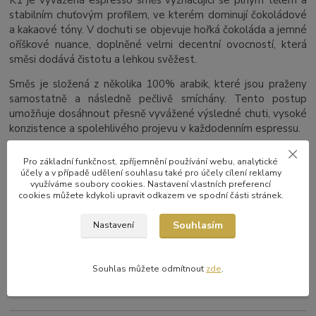
stabilním chuťovým profilem, ve kterém dominují čokoládové
a kakaové tóny. V dochuti se objevuje hořká čokoláda a jemné
oříškové nuance, doplněné velmi decentní ovocností, která
směsi dodává čistotu a lehkou svěžest.
Směs je složená z několika 100% arabik, které jsou praženy
samostatně a následně pečlivě smíchány. Tento postup
umožňuje dosáhnout přesně vyvážené výsledné chuti, vysoké
konzistence a spolehlivého projevu v každodenním espressu.
Pro základní funkčnost, zpříjemnění používání webu, analytické
Kyselost
účely a v případě udělení souhlasu také pro účely cílení reklamy
využíváme soubory cookies. Nastavení vlastních preferencí
Hořkost
cookies můžete kdykoli upravit odkazem ve spodní části stránek.
Sladkost
Souhlasím
Nastavení
Aroma
Tělo
Souhlas můžete odmítnout
zde
.
Stupeň pražení