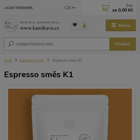
0
ks
CZK
+420775930985
za
0,00 Kč
Menu
Hledat
Úvod
espresso směsi
Espresso směs K1
Espresso směs K1