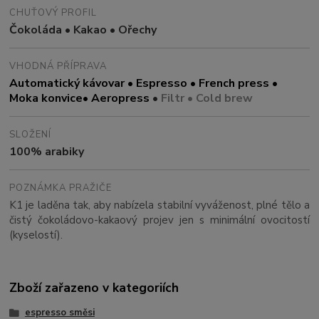
CHUŤOVÝ PROFIL
Čokoláda • Kakao • Ořechy
VHODNÁ PŘÍPRAVA
Automatický kávovar • Espresso • French press •
Moka konvice
• Aeropress
•
Filtr • Cold brew
SLOŽENÍ
100% arabiky
POZNÁMKA PRAŽIČE
K1 je laděna tak, aby nabízela stabilní vyváženost, plné tělo a
čistý čokoládovo-kakaový projev jen s minimální ovocitostí
(kyselostí).
Zboží zařazeno v kategoriích
espresso směsi