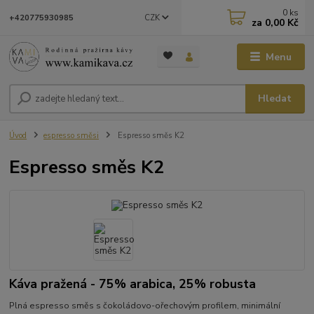
0
ks
CZK
+420775930985
za
0,00 Kč
Menu
Hledat
Úvod
espresso směsi
Espresso směs K2
Espresso směs K2
Káva pražená - 75% arabica, 25% robusta
Plná espresso směs s čokoládovo-ořechovým profilem, minimální