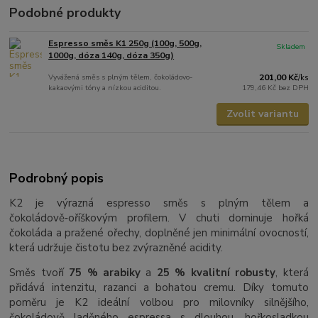
Podobné produkty
Espresso směs K1 250g (100g, 500g,
Skladem
1000g, dóza 140g, dóza 350g)
Vyvážená směs s plným tělem, čokoládovo-
201,00 Kč
/
ks
kakaovými tóny a nízkou aciditou.
179,46 Kč
bez DPH
Zvolit variantu
Podrobný popis
K2 je výrazná espresso směs s plným tělem a
čokoládově‑oříškovým profilem. V chuti dominuje hořká
čokoláda a pražené ořechy, doplněné jen minimální ovocností,
která udržuje čistotu bez zvýrazněné acidity.
Směs tvoří
75 % arabiky
a
25 % kvalitní robusty
, která
přidává intenzitu, razanci a bohatou cremu. Díky tomuto
poměru je K2 ideální volbou pro milovníky silnějšího,
čokoládově laděného espressa s dlouhou, hořkosladkou