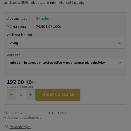
aciditou a 25% robusty pro intenzitu.
celý popis
Dostupnost
Skladem
Měrná cena
76,80 Kč / 100g
velikost balení -
úprava -
192,00 Kč
/
ks
171,43 Kč
bez DPH
Přidat do košíku
Číslo produktu:
B1001-2-2
Hlídat cenu / dostupnost
Do oblíbených