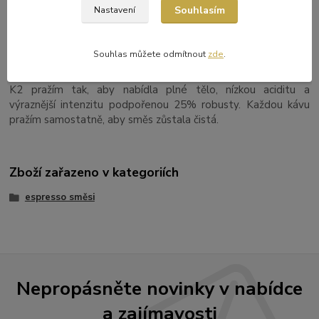
Souhlasím
Nastavení
SLOŽENÍ
25% robusta, 75% arabika
Souhlas můžete odmítnout
zde
.
POZNÁMKA PRAŽIČE
K2 pražím tak, aby nabídla plné tělo, nízkou aciditu a
výraznější intenzitu podpořenou 25% robusty. Každou kávu
pražím samostatně, aby směs zůstala čistá.
Zboží zařazeno v kategoriích
espresso směsi
Nepropásněte novinky v nabídce
a zajímavosti