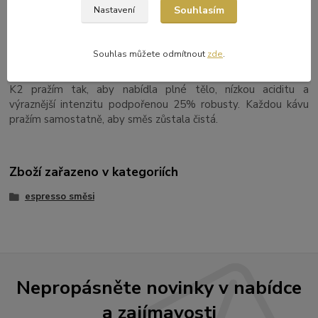
Souhlasím
Nastavení
SLOŽENÍ
25% robusta, 75% arabika
Souhlas můžete odmítnout
zde
.
POZNÁMKA PRAŽIČE
K2 pražím tak, aby nabídla plné tělo, nízkou aciditu a
výraznější intenzitu podpořenou 25% robusty. Každou kávu
pražím samostatně, aby směs zůstala čistá.
Zboží zařazeno v kategoriích
espresso směsi
Nepropásněte novinky v nabídce
a zajímavosti