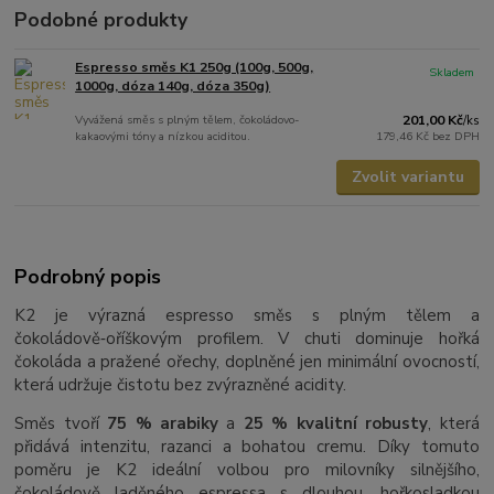
Podobné produkty
Espresso směs K1 250g (100g, 500g,
Skladem
1000g, dóza 140g, dóza 350g)
Vyvážená směs s plným tělem, čokoládovo-
201,00 Kč
/
ks
kakaovými tóny a nízkou aciditou.
179,46 Kč
bez DPH
Zvolit variantu
Podrobný popis
K2 je výrazná espresso směs s plným tělem a
čokoládově‑oříškovým profilem. V chuti dominuje hořká
čokoláda a pražené ořechy, doplněné jen minimální ovocností,
která udržuje čistotu bez zvýrazněné acidity.
Směs tvoří
75 % arabiky
a
25 % kvalitní robusty
, která
přidává intenzitu, razanci a bohatou cremu. Díky tomuto
poměru je K2 ideální volbou pro milovníky silnějšího,
čokoládově laděného espressa s dlouhou, hořkosladkou