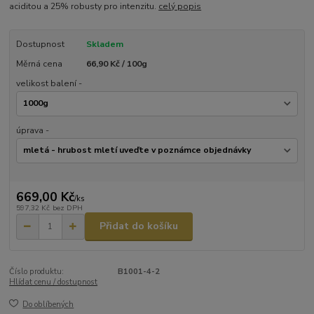
aciditou a 25% robusty pro intenzitu.
celý popis
Dostupnost
Skladem
Měrná cena
66,90 Kč / 100g
velikost balení -
úprava -
669,00 Kč
/
ks
597,32 Kč
bez DPH
Přidat do košíku
Číslo produktu:
B1001-4-2
Hlídat cenu / dostupnost
Do oblíbených