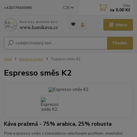
0
ks
CZK
+420775930985
za
0,00 Kč
Menu
Hledat
Úvod
espresso směsi
Espresso směs K2
Espresso směs K2
Káva pražená - 75% arabica, 25% robusta
Plná espresso směs s čokoládovo-ořechovým profilem, minimální