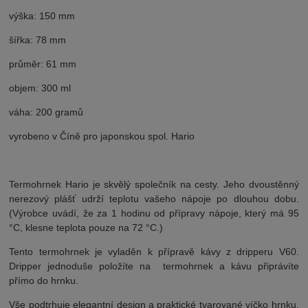
výška: 150 mm
šířka: 78 mm
průměr: 61 mm
objem: 300 ml
váha: 200 gramů
vyrobeno v Číně pro japonskou spol. Hario
Termohrnek Hario je skvělý společník na cesty. Jeho dvoustěnný
nerezový plášť udrží teplotu vašeho nápoje po dlouhou dobu.
(Výrobce uvádí, že za 1 hodinu od přípravy nápoje, který má
95
°C, klesne teplota pouze na 72 °C.)
Tento termohrnek je vyladěn k přípravě kávy z dripperu V60.
Dripper jednoduše položíte na termohrnek a kávu připrávíte
přímo do hrnku.
Vše podtrhuje elegantní design a praktické tvarované víčko hrnku,