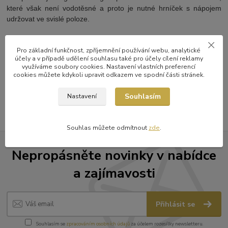
které však není vodotěsné a proto je nutné hrníček s nápojem
udržovat ve svislé poloze.
Pro základní funkčnost, zpříjemnění používání webu, analytické
Zboží zařazeno v kategoriích
účely a v případě udělení souhlasu také pro účely cílení reklamy
využíváme soubory cookies. Nastavení vlastních preferencí
Termosky a termohrnky
cookies můžete kdykoli upravit odkazem ve spodní části stránek.
Hario
Souhlasím
Nastavení
Souhlas můžete odmítnout
zde
.
Nepropásněte novinky v nabídce
a zajímavosti
Přihlásit se
Souhlasím se
zpracováním osobních údajů
za účelem rozesílky newsletteru.