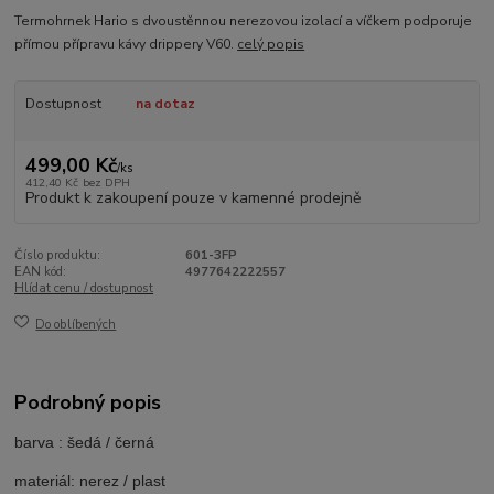
Termohrnek Hario s dvoustěnnou nerezovou izolací a víčkem podporuje
přímou přípravu kávy drippery V60.
celý popis
Dostupnost
na dotaz
499,00 Kč
/
ks
412,40 Kč
bez DPH
Produkt k zakoupení pouze v kamenné prodejně
Číslo produktu:
601-3FP
EAN kód:
4977642222557
Hlídat cenu / dostupnost
Do oblíbených
Podrobný popis
barva : šedá / černá
materiál: nerez / plast