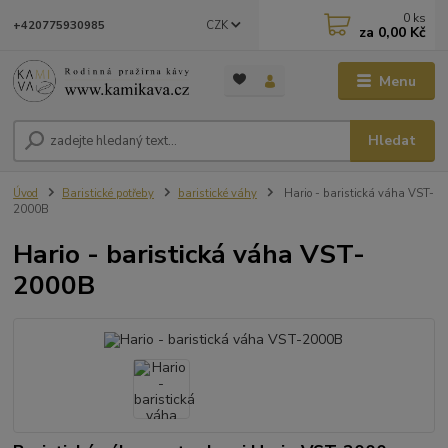
0
ks
CZK
+420775930985
za
0,00 Kč
Menu
Hledat
Úvod
Baristické potřeby
baristické váhy
Hario - baristická váha VST-
2000B
Hario - baristická váha VST-
2000B