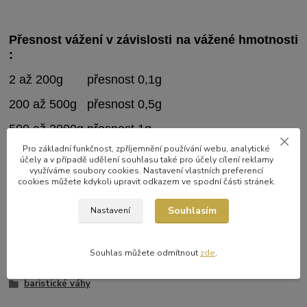
Přesnost vážení v závislosti na vážené hmotnosti
:
2 až 200g přesnost 0,1g
200 až 500g přesnost 0,5g
500 až 2000g přesnost 1g
Pro základní funkčnost, zpříjemnění používání webu, analytické
Maximální váha je 2000g a čas 99.59
účely a v případě udělení souhlasu také pro účely cílení reklamy
využíváme soubory cookies. Nastavení vlastních preferencí
cookies můžete kdykoli upravit odkazem ve spodní části stránek.
Souhlasím
Nastavení
Zboží zařazeno v kategoriích
Souhlas můžete odmítnout
zde
.
Baristické potřeby
baristické váhy