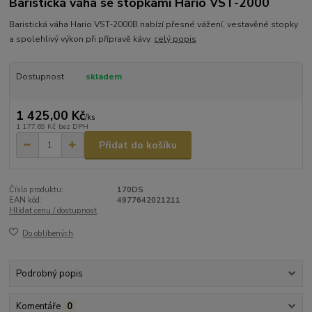
Baristická váha se stopkami Hario VST-2000
Baristická váha Hario VST‑2000B nabízí přesné vážení, vestavěné stopky
a spolehlivý výkon při přípravě kávy.
celý popis
Dostupnost
skladem
1 425,00 Kč
/
ks
1 177,69 Kč
bez DPH
Přidat do košíku
Číslo produktu:
170DS
EAN kód:
4977642021211
Hlídat cenu / dostupnost
Do oblíbených
Podrobný popis
Komentáře
0