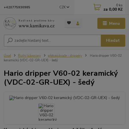
0
ks
CZK
+420775930985
za
0,00 Kč
Menu
Hledat
Úvod
Ruční kávovary
překapávače - drippery
Hario dripper V60-02
keramický (VDC-02-GR-UEX) - šedý
Hario dripper V60-02 keramický
(VDC-02-GR-UEX) - šedý