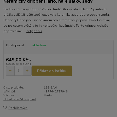
Keramický dripper Hario, na 4 šálky, šedý
Skvělý keramický dripper V60 od tradičního výrobce Hario. Spirálovité
drážky zajišťují ještě lepší extrakci a keramika zase dobré vedení tepla.
Drippery Hario jsou synonymem pro alternativní přípravu kávy. Používají
se po celém světě a to i v nejlepších kavárnách. Tento dripper dokáže
připravit kávu...
celý popis
Dostupnost
skladem
649,00 Kč
/
ks
536,36 Kč
bez DPH
Přidat do košíku
Číslo produktu:
155-3AM
EAN kód:
4977642727946
Výrobce:
Hario
Hlídat cenu / dostupnost
Do oblíbených