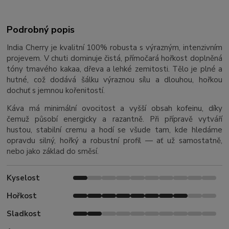
Podrobný popis
India Cherry je kvalitní 100% robusta s výrazným, intenzivním
projevem. V chuti dominuje čistá, přímočará hořkost doplněná
tóny tmavého kakaa, dřeva a lehké zemitosti. Tělo je plné a
hutné, což dodává šálku výraznou sílu a dlouhou, hořkou
dochuť s jemnou kořenitostí.
Káva má minimální ovocitost a vyšší obsah kofeinu, díky
čemuž působí energicky a razantně. Při přípravě vytváří
hustou, stabilní cremu a hodí se všude tam, kde hledáme
opravdu silný, hořký a robustní profil — ať už samostatně,
nebo jako základ do směsí.
Kyselost
Hořkost
Sladkost