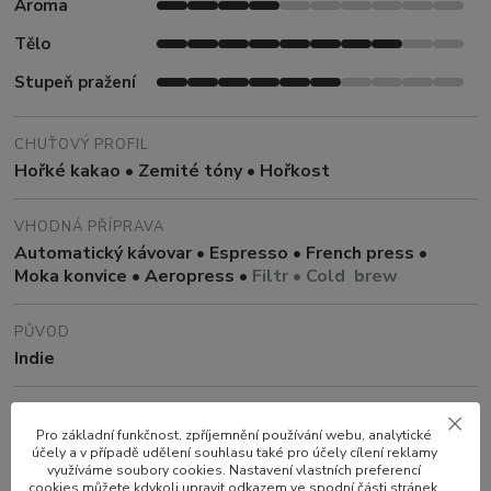
Aroma
Tělo
Stupeň pražení
CHUŤOVÝ PROFIL
Hořké kakao • Zemité tóny • Hořkost
VHODNÁ PŘÍPRAVA
Automatický kávovar • Espresso • French press •
Moka konvice • Aeropress •
Filtr • Cold brew
PŮVOD
Indie
ZPRACOVÁNÍ
Pro základní funkčnost, zpříjemnění používání webu, analytické
Natural
účely a v případě udělení souhlasu také pro účely cílení reklamy
využíváme soubory cookies. Nastavení vlastních preferencí
cookies můžete kdykoli upravit odkazem ve spodní části stránek.