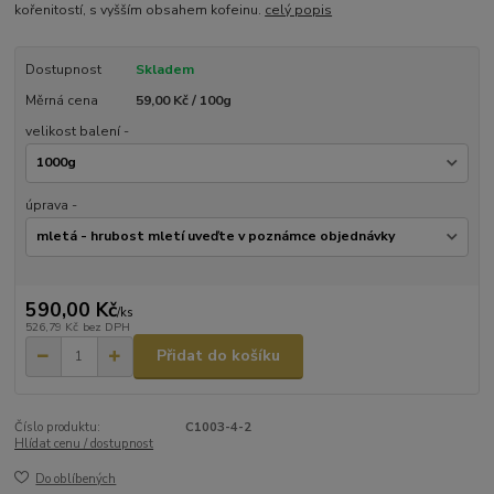
kořenitostí, s vyšším obsahem kofeinu.
celý popis
Dostupnost
Skladem
Měrná cena
59,00 Kč / 100g
velikost balení -
úprava -
590,00 Kč
/
ks
526,79 Kč
bez DPH
Přidat do košíku
Číslo produktu:
C1003-4-2
Hlídat cenu / dostupnost
Do oblíbených