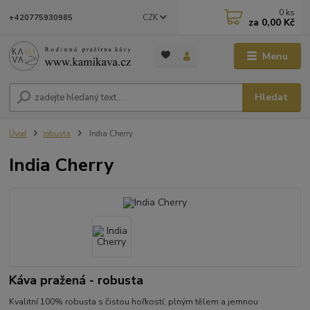
0
ks
CZK
+420775930985
za
0,00 Kč
Menu
Hledat
Úvod
robusta
India Cherry
India Cherry
Káva pražená - robusta
Kvalitní 100% robusta s čistou hořkostí, plným tělem a jemnou