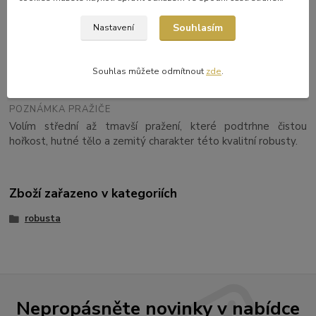
NADMOŘSKÁ VÝŠKA
300–900 m n. m.
Souhlasím
Nastavení
DRUH
Souhlas můžete odmítnout
zde
.
100% robusta
POZNÁMKA PRAŽIČE
Volím střední až tmavší pražení, které podtrhne čistou
hořkost, hutné tělo a zemitý charakter této kvalitní robusty.
Zboží zařazeno v kategoriích
robusta
Nepropásněte novinky v nabídce