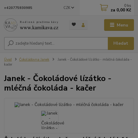
0
ks
CZK
+420775930985
za
0,00 Kč
Menu
Hledat
Úvod
Čokoládovna Janek
Janek - Čokoládové lízátko - mléčná čokoláda -
kačer
Janek - Čokoládové lízátko -
mléčná čokoláda - kačer