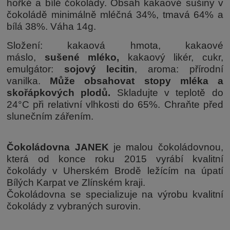
hořké a bílé čokolády. Obsah kakaové sušiny v
čokoládě minimálně mléčná 34%, tmavá 64% a
bílá 38%. Váha 14g.
Složení: kakaová hmota, kakaové
máslo,
sušené
mléko,
kakaový likér, cukr,
emulgátor:
sojový lecitin
, aroma: přírodní
vanilka.
Může obsahovat stopy mléka a
skořápkových plodů.
Skladujte v teplotě do
24°C při relativní vlhkosti do 65%. Chraňte před
slunečním zářením.
Čokoládovna JANEK
je malou čokoládovnou,
která od konce roku 2015 vyrábí kvalitní
čokolády v Uherském Brodě ležícím na úpatí
Bílých Karpat ve Zlínském kraji.
Čokoládovna se specializuje na výrobu kvalitní
čokolády z vybraných surovin.