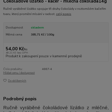
Čokoládové lízátko - kačer - mléčná čokoláda14g
Ručně vyráběné lízátko spojuje tři druhy čokolády v roztomilém kačeřím
tvaru, který promění mlsání v radost.
celý popis
Dostupnost
skladem
Měrná cena
385,71 Kč / 100g
54,00 Kč
/
ks
48,21 Kč
bez DPH
Produkt k zakoupení pouze v kamenné prodejně
Číslo produktu:
4007-4
Hlídat cenu / dostupnost
Do oblíbených
Podrobný popis
Ručně vyráběné čokoládové lízátko z mléčné,