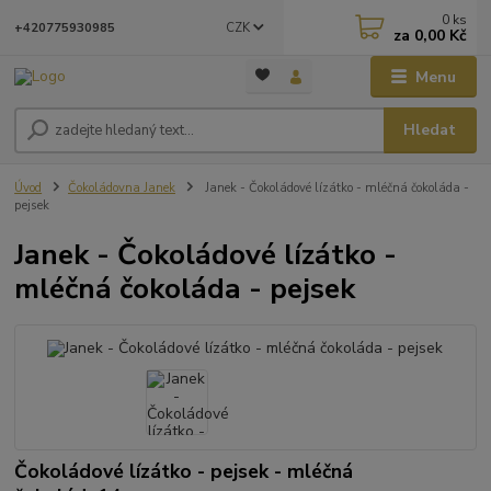
0
ks
CZK
+420775930985
za
0,00 Kč
Menu
Hledat
Úvod
Čokoládovna Janek
Janek - Čokoládové lízátko - mléčná čokoláda -
pejsek
Janek - Čokoládové lízátko -
mléčná čokoláda - pejsek
Čokoládové lízátko - pejsek - mléčná