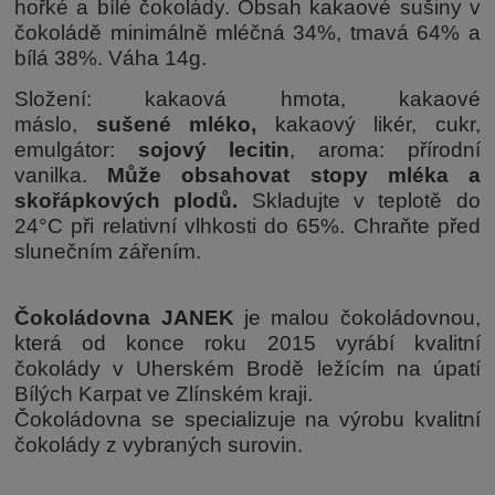
hořké a bílé čokolády. Obsah kakaové sušiny v
čokoládě minimálně mléčná 34%, tmavá 64% a
bílá 38%. Váha 14g.
Složení: kakaová hmota, kakaové
máslo,
sušené
mléko,
kakaový likér, cukr,
emulgátor:
sojový lecitin
, aroma: přírodní
vanilka.
Může obsahovat stopy mléka a
skořápkových plodů.
Skladujte v teplotě do
24°C při relativní vlhkosti do 65%. Chraňte před
slunečním zářením.
Čokoládovna JANEK
je malou čokoládovnou,
která od konce roku 2015 vyrábí kvalitní
čokolády v Uherském Brodě ležícím na úpatí
Bílých Karpat ve Zlínském kraji.
Čokoládovna se specializuje na výrobu kvalitní
čokolády z vybraných surovin.