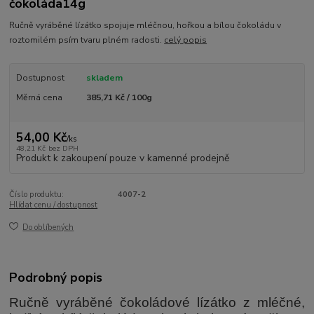
čokoláda14g
Ručně vyráběné lízátko spojuje mléčnou, hořkou a bílou čokoládu v
roztomilém psím tvaru plném radosti.
celý popis
Dostupnost
skladem
Měrná cena
385,71 Kč / 100g
54,00 Kč
/
ks
48,21 Kč
bez DPH
Produkt k zakoupení pouze v kamenné prodejně
Číslo produktu:
4007-2
Hlídat cenu / dostupnost
Do oblíbených
Podrobný popis
Ručně vyráběné čokoládové lízátko z mléčné,