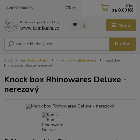
0
ks
CZK
+420775930985
za
0,00 Kč
Menu
Hledat
Úvod
Baristické potřeby
knock boxy - odklepávače
Knock box
Rhinowares Deluxe - nerezový
Knock box Rhinowares Deluxe -
nerezový