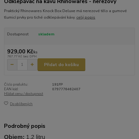
Odklepávač na kávu Rhinowares - nerezový
Praktický Rhinowares Knock Box Deluxe má nerezové tělo a gumové
tlumicí prvky pro tiché odklepávání kávy.
celý popis
Dostupnost
skladem
929,00 Kč
/
ks
767,77 Kč
bez DPH
Přidat do košíku
Číslo produktu:
191FP
EAN kód:
0797776462407
Hlídat cenu / dostupnost
Do oblíbených
Podrobný popis
Objem:
1,2 litru