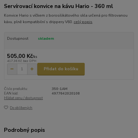
Servírovací konvice na kávu Hario - 360 ml
Konvice Hario s víčkem z borosilikátového skla určená pro filtrovanou
kávu, plně kompatibilní s drippery V60.
celý popis
Dostupnost
skladem
505,00 Kč
/
ks
417,36 Kč
bez DPH
Přidat do košíku
Číslo produktu:
350-1AM
EAN kód:
4977642020108
Hlídat cenu / dostupnost
Do oblíbených
Podrobný popis