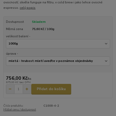
ovocností, skvěle funguje na filtru, v cold brew i jako lehce ovocné
espresso.
celý popis
Dostupnost
Skladem
Měrná cena
75,60 Kč / 100g
velikost balení -
úprava -
756,00 Kč
/
ks
675,00 Kč
bez DPH
Přidat do košíku
Číslo produktu:
C1008-4-2
Hlídat cenu / dostupnost