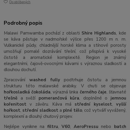
Do oblíbených
Podrobný popis
Malawi Pamwamba pochází z oblasti
Shire Highlands
, kde
se káva pěstuje v nadmořské výšce přes 1200 m n. m.
Vulkanické půdy, chladnější horské klima a stínové porosty
umožňují pomalé dozrávání třešní, což přispívá k vysoké
čistotě a aromatické komplexitě. Region je známý
elegantními, čajově‑ovocnými kávami s výraznou sladkostí a
dlouhou dochutí.
Zpracování
washed fully
podtrhuje čistotu a jemnou
strukturu této malawské arabiky. V chuti se objevuje
hořkosladká čokoláda
, výrazná linka
černého čaje
, šťavnaté
třešně
a svěží
pomerančová kůra
, doplněné o
jemnou
kořenitost
v závěru. Káva má
střední kyselost
,
vyšší
hořkost
,
střední sladkost
a
plné tělo
, což vytváří vyvážený,
komplexní a dlouhý chuťový projev.
Nejlépe vynikne na
filtru
,
V60
,
AeroPressu
nebo
batch