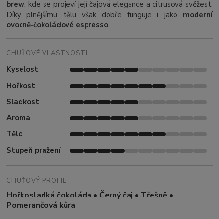
brew
, kde se projeví její čajová elegance a citrusová svěžest.
Díky plnějšímu tělu však dobře funguje i jako
moderní
ovocně‑čokoládové espresso
.
CHUŤOVÉ VLASTNOSTI
Kyselost
Hořkost
Sladkost
Aroma
Tělo
Stupeň pražení
CHUŤOVÝ PROFIL
Hořkosladká čokoláda • Černý čaj • Třešně •
Pomerančová kůra