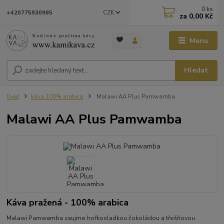
0
ks
CZK
+420775930985
za
0,00 Kč
Menu
Hledat
Úvod
káva 100% arabica
Malawi AA Plus Pamwamba
Malawi AA Plus Pamwamba
Káva pražená - 100% arabica
Malawi Pamwamba zaujme hořkosladkou čokoládou a třešňovou