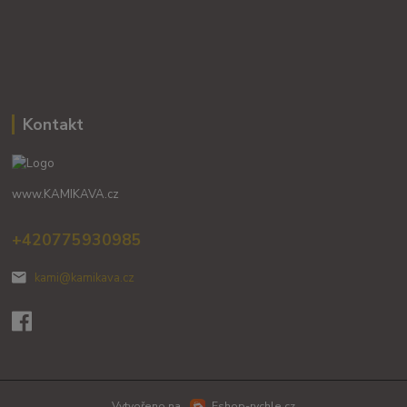
Kontakt
www.KAMIKAVA.cz
+420775930985
kami@kamikava.cz
Vytvořeno na
Eshop-rychle.cz