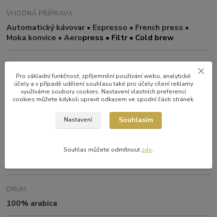
VHODNÁ PŘÍPRAVA
Automatický kávovar • Espresso • French press •
Moka konvice • Aero
press
• Filtr • Cold brew
PŮVOD
Pro základní funkčnost, zpříjemnění používání webu, analytické
Malawi –Pamwamba
účely a v případě udělení souhlasu také pro účely cílení reklamy
využíváme soubory cookies. Nastavení vlastních preferencí
cookies můžete kdykoli upravit odkazem ve spodní části stránek.
ZPRACOVÁNÍ
Souhlasím
Washed
Nastavení
NADMOŘSKÁ VÝŠKA
Souhlas můžete odmítnout
zde
.
1050 až 1150 m n. m.
DRUH
100% arabica