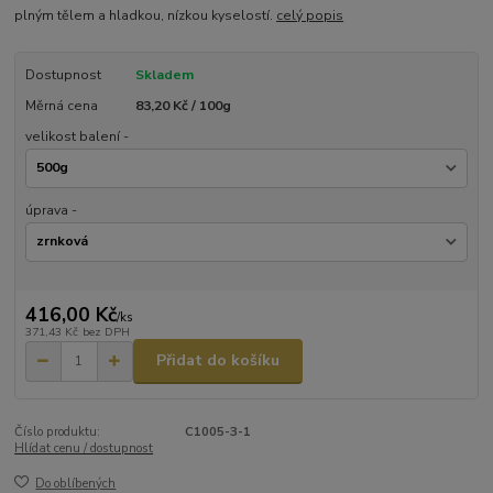
plným tělem a hladkou, nízkou kyselostí.
celý popis
Dostupnost
Skladem
Měrná cena
83,20 Kč / 100g
velikost balení -
úprava -
416,00 Kč
/
ks
371,43 Kč
bez DPH
Přidat do košíku
Číslo produktu:
C1005-3-1
Hlídat cenu / dostupnost
Do oblíbených