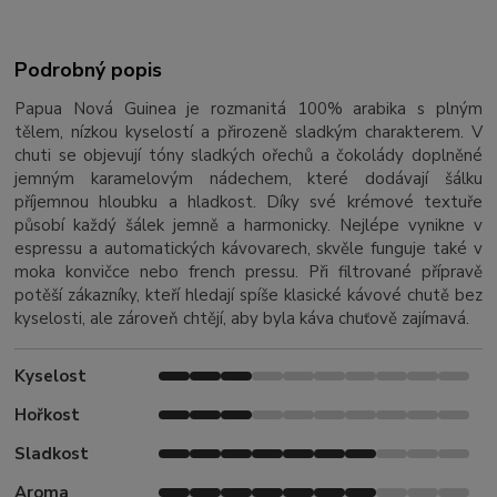
Podrobný popis
Papua Nová Guinea je rozmanitá 100% arabika s plným
tělem, nízkou kyselostí a přirozeně sladkým charakterem. V
chuti se objevují tóny sladkých ořechů a čokolády doplněné
jemným karamelovým nádechem, které dodávají šálku
příjemnou hloubku a hladkost. Díky své krémové textuře
působí každý šálek jemně a harmonicky. Nejlépe vynikne v
espressu a automatických kávovarech, skvěle funguje také v
moka konvičce nebo french pressu. Při filtrované přípravě
potěší zákazníky, kteří hledají spíše klasické kávové chutě bez
kyselosti, ale zároveň chtějí, aby byla káva chuťově zajímavá.
Kyselost
Hořkost
Sladkost
Aroma