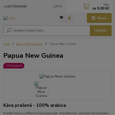
0
ks
CZK
+420775930985
za
0,00 Kč
Menu
Hledat
Úvod
káva 100% arabica
Papua New Guinea
Papua New Guinea
TOP produkt
Káva pražená - 100% arabica
Sladká káva s oříškovo‑čokoládovým charakterem, jemným karamelem,