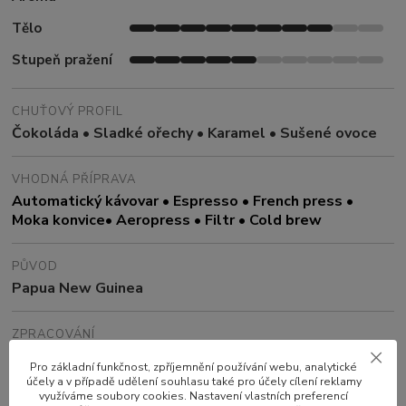
Tělo
Stupeň pražení
CHUŤOVÝ PROFIL
Čokoláda • Sladké ořechy • Karamel • Sušené ovoce
VHODNÁ PŘÍPRAVA
Automatický kávovar • Espresso • French press •
Moka konvice
• Aeropress • Filtr • Cold brew
PŮVOD
Papua New Guinea
ZPRACOVÁNÍ
Washed
Pro základní funkčnost, zpříjemnění používání webu, analytické
účely a v případě udělení souhlasu také pro účely cílení reklamy
využíváme soubory cookies. Nastavení vlastních preferencí
NADMOŘSKÁ VÝŠKA