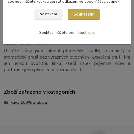
cookies můžete kdykoli upravit odkazem ve spodní části stránek.
1200–1800 m n. m.
Souhlasím
Nastavení
DRUH
100% arabica
Souhlas můžete odmítnout
zde
.
POZNÁMKA PRAŽIČE
U této kávy jsem hledal především sladký, rozmanitý a
aromatický profil bez výrazných ovocných (kyselých) chutí. Má
jen lehkou ovocitou linku, která šálek příjemně oživí a
podtrhne jeho přirozenou rozmanitost.
Zboží zařazeno v kategoriích
káva 100% arabica