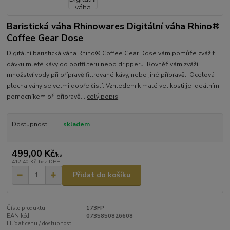
Baristická váha Rhinowares Digitální váha Rhino®
Coffee Gear Dose
Digitální baristická váha Rhino® Coffee Gear Dose vám pomůže zvážit
dávku mleté kávy do portfilteru nebo dripperu. Rovněž vám zváží
množství vody při přípravě filtrované kávy, nebo jiné přípravě. Ocelová
plocha váhy se velmi dobře čistí. Vzhledem k malé velikosti je ideálním
pomocníkem při přípravě...
celý popis
Dostupnost
skladem
499,00 Kč
/
ks
412,40 Kč
bez DPH
Přidat do košíku
Číslo produktu:
173FP
EAN kód:
0735850826608
Hlídat cenu / dostupnost