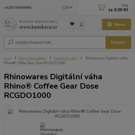
0
ks
CZK
+420775930985
za
0,00 Kč
Menu
Hledat
Úvod
Baristické potřeby
baristické váhy
Rhinowares Digitální váha
Rhino® Coffee Gear Dose RCGDO1000
Rhinowares Digitální váha
Rhino® Coffee Gear Dose
RCGDO1000