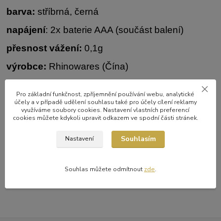
barva:
stříbrná, černá
napájení
: 2x baterie AAA (součást balení)
přesnost vážení:
0,1g
výrobce:
Rhinowares (Čína)
vodotěsnost:
ne
Pro základní funkčnost, zpříjemnění používání webu, analytické
účely a v případě udělení souhlasu také pro účely cílení reklamy
využíváme soubory cookies. Nastavení vlastních preferencí
cookies můžete kdykoli upravit odkazem ve spodní části stránek.
Souhlasím
Nastavení
Zboží zařazeno v kategoriích
Baristické potřeby
Souhlas můžete odmítnout
zde
.
baristické váhy