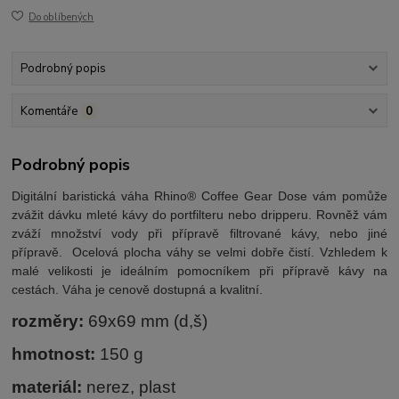
Do oblíbených
Podrobný popis
Komentáře
0
Podrobný popis
Digitální baristická váha Rhino® Coffee Gear Dose vám pomůže
zvážit dávku mleté kávy do portfilteru nebo dripperu. Rovněž vám
zváží množství vody při přípravě filtrované kávy, nebo jiné
přípravě. Ocelová plocha váhy se velmi dobře čistí. Vzhledem k
malé velikosti je ideálním pomocníkem při přípravě kávy na
cestách. Váha je cenově dostupná a kvalitní.
rozměry:
69x69 mm (d,š)
hmotnost:
150 g
materiál:
nerez, plast