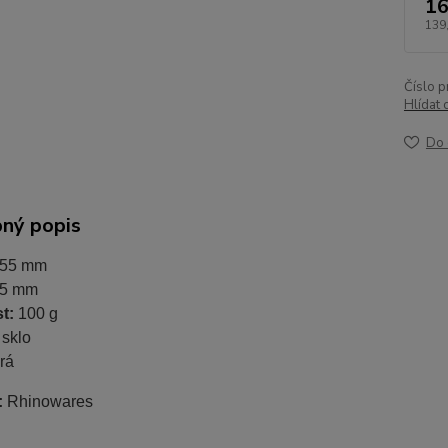
16
139
Číslo p
Hlídat 
Do 
ný popis
55 mm
5 mm
t:
100 g
:
sklo
irá
:
Rhinowares