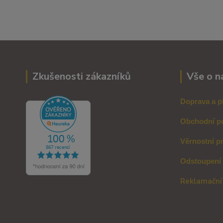
Zkušenosti zákazníků
Vše o n
Doprava a p
Obchodní p
Věrnostní p
Odstoupení
Reklamační