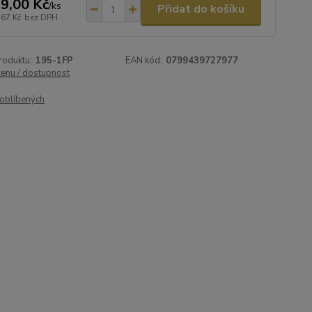
9,00 Kč
/
ks
Přidat do košíku
,67 Kč
bez DPH
roduktu:
195-1FP
EAN kód:
0799439727977
cenu / dostupnost
oblíbených