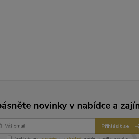
ásněte novinky v nabídce a zají
Přihlásit se
Souhlasím se
zpracováním osobních údajů
za účelem rozesílky newsletteru.