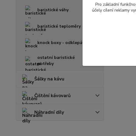
Pro základní funkčnos
baristické váhy
účely cílení reklamy v
baristické teploměry
knock boxy - odklepávače
ostatní baristické
potřeby
Šálky na kávu
Čištění kávovarů
Náhradní díly