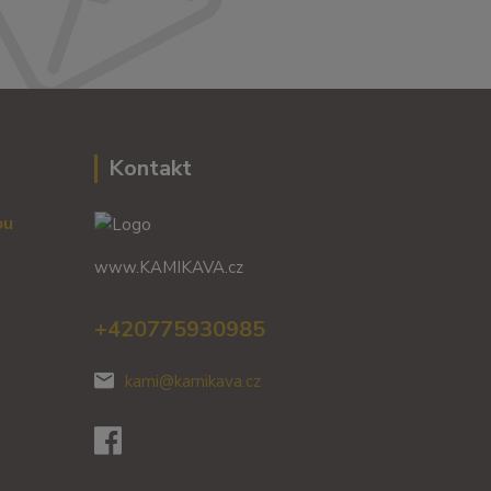
Kontakt
vou
www.KAMIKAVA.cz
+420775930985
kami@kamikava.cz