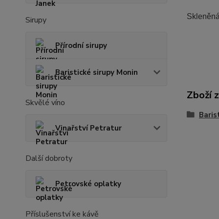
Skleněná 
Sirupy
Přírodní sirupy
Baristické sirupy Monin
Zboží 
Skvělé víno
Baris
Vinařství Petratur
Další dobroty
Petrovské oplatky
Příslušenství ke kávě