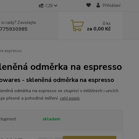
Přihlášení
CZK
 si rady? Zavolejte.
0
ks
za
0,00 Kč
775930985
na espresso
leněná odměrka na espresso
owares - skleněná odměrka na espresso
leněná odměrka na espresso se stupnicí v mililitrech i uncích
je přesné a pohodlné měření.
celý popis
tupnost
skladem