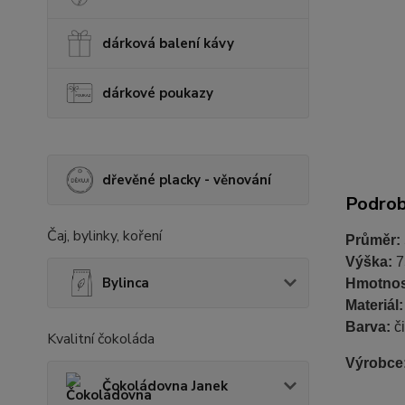
dárková balení kávy
dárkové poukazy
dřevěné placky - věnování
Podrob
Čaj, bylinky, koření
Průměr:
Výška:
7
Bylinca
Hmotnos
Materiál
Barva:
č
Kvalitní čokoláda
Výrobce
Čokoládovna Janek