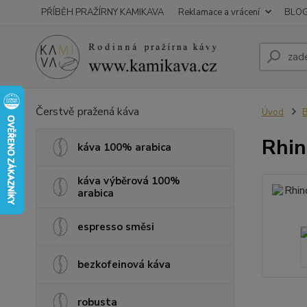
PŘÍBĚH PRAŽÍRNY KAMIKAVA
Reklamace a vrácení
BLO
Čerstvě pražená káva
Úvod
B
Rhin
káva 100% arabica
káva výběrová 100%
arabica
espresso směsi
bezkofeinová káva
robusta