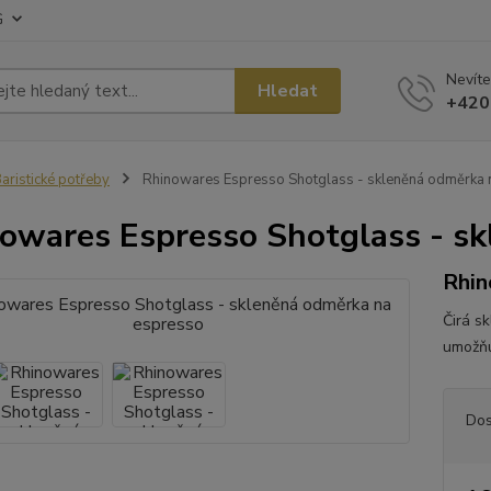
G
Nevíte
Hledat
+420
aristické potřeby
Rhinowares Espresso Shotglass - skleněná odměrka 
owares Espresso Shotglass - sk
Rhin
Čirá sk
umožňu
Dos