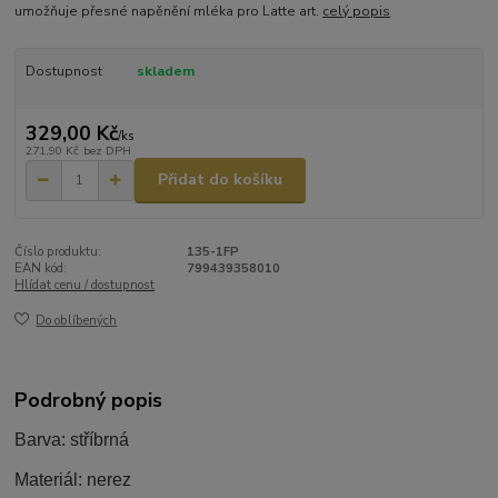
umožňuje přesné napěnění mléka pro Latte art.
celý popis
Dostupnost
skladem
329,00 Kč
/
ks
271,90 Kč
bez DPH
Přidat do košíku
Číslo produktu:
135-1FP
EAN kód:
799439358010
Hlídat cenu / dostupnost
Do oblíbených
Podrobný popis
Barva: stříbrná
Materiál: nerez