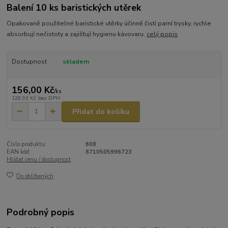
Balení 10 ks baristických utěrek
Opakovaně použitelné baristické utěrky účinně čistí parní trysky, rychle
absorbují nečistoty a zajišťují hygienu kávovaru.
celý popis
Dostupnost
skladem
156,00 Kč
/
ks
128,93 Kč
bez DPH
Přidat do košíku
Číslo produktu:
608
EAN kód:
8710505996723
Hlídat cenu / dostupnost
Do oblíbených
Podrobný popis