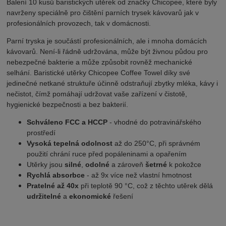
Balení 10 kusů baristických utěrek od značky Chicopee, které byly
navrženy speciálně pro čištění parních trysek kávovarů jak v
profesionálních provozech, tak v domácnosti.
Parní tryska je součástí profesionálních, ale i mnoha domácích
kávovarů.
Není-li řádně udržována, může být živnou půdou pro
nebezpečné bakterie a může způsobit rovněž mechanické
selhání. Baristické utěrky Chicopee Coffee Towel díky své
jedinečné netkané struktuře účinně odstraňují zbytky mléka, kávy i
nečistot, čímž pomáhají udržovat vaše zařízení v čistotě,
hygienické bezpečnosti a bez bakterií.
Schváleno FCC a HCCP
- vhodné do potravinářského
prostředí
Vysoká tepelná odolnost
až do 250°C, při správném
použití chrání ruce před popáleninami a opařením
Utěrky jsou
silné
,
odolné
a zároveň
šetrné
k pokožce
Rychlá absorbce
- až 9x více než vlastní hmotnost
Pratelné až 40x
při teplotě 90 °C, což z těchto utěrek dělá
udržitelné
a
ekonomické
řešení