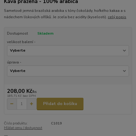
Káva pražená - 100% arabica
Sametově jemná brazilská arabika s tóny čokolády, hořkého kakaa a s
nádechem lískových oříšků. Je zcela bez acidity (kyselosti).
celý popis
Dostupnost
Skladem
velikost balení -
úprava -
208,00 Kč
/
ks
185,71 Kč
bez DPH
Přidat do košíku
Číslo produktu:
C1019
Hlídat cenu / dostupnost