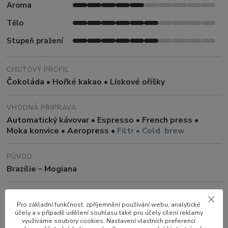
Aroma
Tělo
Stupeň pražení
CHUŤOVÝ PROFIL
Čokoláda • Hořké kakao • Lískové oříšky
VHODNÁ PŘÍPRAVA
Automatický kávovar • Espresso • French press •
Moka konvice • Aeropress •
Filtr • Cold brew
PŮVOD
Brazílie – Mogiana
ZPRACOVÁNÍ
Pro základní funkčnost, zpříjemnění používání webu, analytické
Natural
účely a v případě udělení souhlasu také pro účely cílení reklamy
využíváme soubory cookies. Nastavení vlastních preferencí