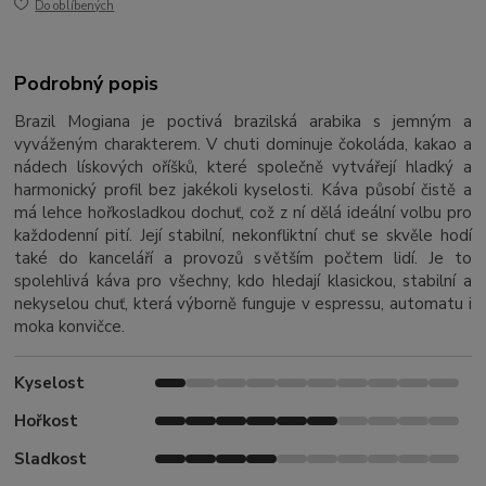
Do oblíbených
Podrobný popis
Brazil Mogiana je poctivá brazilská arabika s jemným a
vyváženým charakterem. V chuti dominuje čokoláda, kakao a
nádech lískových oříšků, které společně vytvářejí hladký a
harmonický profil bez jakékoli kyselosti. Káva působí čistě a
má lehce hořkosladkou dochuť, což z ní dělá ideální volbu pro
každodenní pití. Její stabilní, nekonfliktní chuť se skvěle hodí
také do kanceláří a provozů s větším počtem lidí. Je to
spolehlivá káva pro všechny, kdo hledají klasickou, stabilní a
nekyselou chuť, která výborně funguje v espressu, automatu i
moka konvičce.
Kyselost
Hořkost
Sladkost