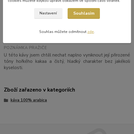
cookies můžete kdykoli upravit odkazem ve spodní části stránek.
NADMOŘSKÁ VÝŠKA
800–1400 m n. m.
Souhlasím
Nastavení
DRUH
Souhlas můžete odmítnout
zde
.
100% arabica
POZNÁMKA PRAŽIČE
U této kávy jsem chtěl nechat naplno vyniknout její přirozené
tóny hořkého kakaa a čistý, hladký charakter bez jakékoli
kyselosti.
Zboží zařazeno v kategoriích
káva 100% arabica