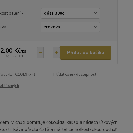
ikost balení -
ava -
2,00 Kč
/
ks
Přidat do košíku
,00 Kč
bez DPH
roduktu:
C1019-7-1
Hlídat cenu / dostupnost
oblíbených
erem. V chuti dominuje čokoláda, kakao a nádech lískových
selosti. Káva působí čistě a má lehce hořkosladkou dochuť,