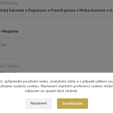
PŘÍPRAVA
cký kávovar • Espresso • French press • Moka konvice • A
 – Mogiana
ÁNÍ
SKÁ VÝŠKA
0 m n. m.
t, zpříjemnění používání webu, analytické účely a v případě udělení so
yužíváme soubory cookies. Nastavení vlastních preferencí cookies můžet
odkazem ve spodní části stránek.
abica
Souhlasím
Nastavení
A PRAŽIČE