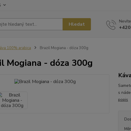
G
Nevíte
Hledat
+420
áva 100% arabica
Brazil Mogiana - dóza 300g
il Mogiana - dóza 300g
Káva
Sameto
s nádec
popis
Dos
Měr