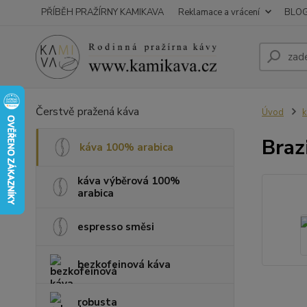
PŘÍBĚH PRAŽÍRNY KAMIKAVA
Reklamace a vrácení
BLO
Čerstvě pražená káva
Úvod
k
Braz
káva 100% arabica
káva výběrová 100%
arabica
espresso směsi
bezkofeinová káva
robusta