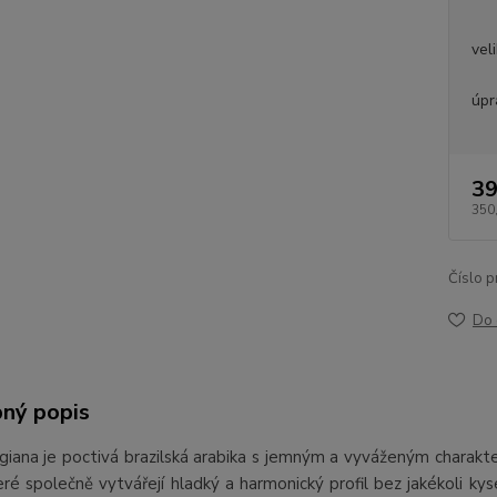
vel
úpr
39
350
Číslo p
Do 
ný popis
giana je poctivá brazilská arabika s jemným a vyváženým charakt
teré společně vytvářejí hladký a harmonický profil bez jakékoli ky