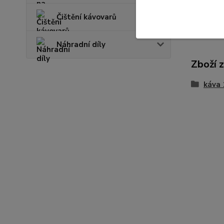
U této ká
Čištění kávovarů
Náhradní díly
Zboží 
káva 