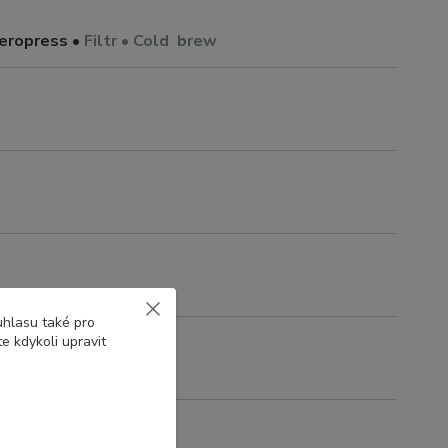
eropress •
Filtr • Cold brew
uhlasu také pro
e kdykoli upravit