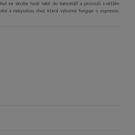
í chuť se skvěle hodí také do kanceláří a provozů s větším
abilní a nekyselou chuť, která výborně funguje v espressu,