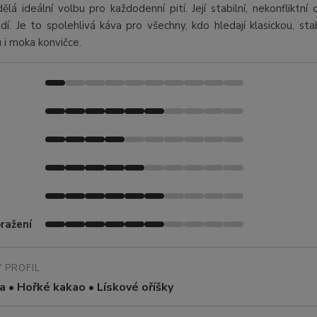
dělá ideální volbu pro každodenní pití. Její stabilní, nekonfliktn
dí. Je to spolehlivá káva pro všechny, kdo hledají klasickou, st
i moka konvičce.
t
ražení
 PROFIL
 • Hořké kakao • Lískové oříšky