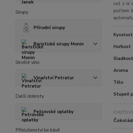
což z ní 
počtem li
Sirupy
automatu 
Přírodní sirupy
Kyselost
Baristické sirupy Monin
Hořkost
Sladkos
Skvělé víno
Aroma
Vinařství Petratur
Tělo
Stupeň p
Další dobroty
Petrovské oplatky
CHUŤOVÝ
Čokoláda
Příslušenství ke kávě