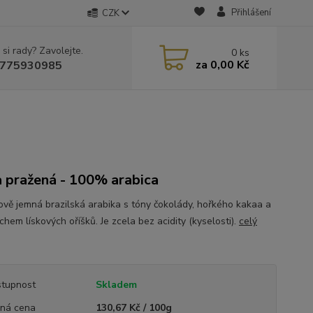
Přihlášení
CZK
 si rady? Zavolejte.
0
ks
za
0,00 Kč
775930985
 pražená - 100% arabica
vě jemná brazilská arabika s tóny čokolády, hořkého kakaa a
hem lískových oříšků. Je zcela bez acidity (kyselosti).
celý
tupnost
Skladem
ná cena
130,67 Kč / 100g