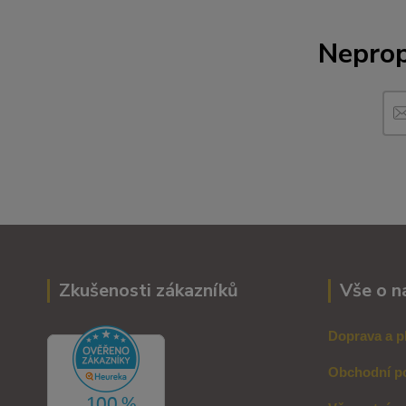
Neprop
Zkušenosti zákazníků
Vše o n
Doprava a p
Obchodní p