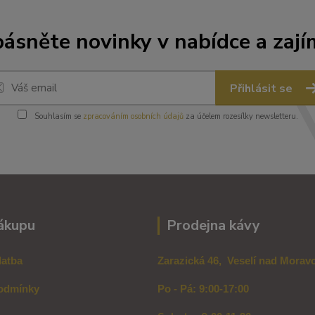
ásněte novinky v nabídce a zají
Přihlásit se
Souhlasím se
zpracováním osobních údajů
za účelem rozesílky newsletteru.
ákupu
Prodejna kávy
latba
Zarazická 46, Veselí nad Mora
odmínky
Po - Pá: 9:00-17:00