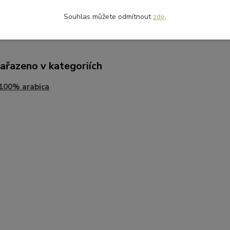
vy jsem chtěl nechat naplno vyniknout její přirozené tóny hořkého k
Souhlas můžete odmítnout
zde
.
zařazeno v kategoriích
100% arabica