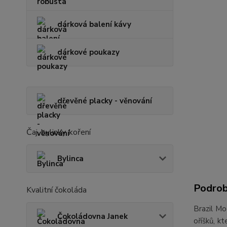
dárková balení kávy
dárkové poukazy
dřevěné placky - věnování
Čaj, bylinky, koření
Bylinca
Podrob
Kvalitní čokoláda
Brazil Mo
Čokoládovna Janek
oříšků, k