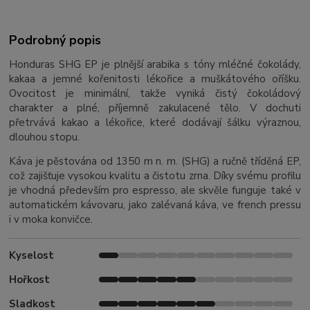
Podrobný popis
Honduras SHG EP je plnější arabika s tóny mléčné čokolády,
kakaa a jemné kořenitosti lékořice a muškátového oříšku.
Ovocitost je minimální, takže vyniká čistý čokoládový
charakter a plné, příjemně zakulacené tělo. V dochuti
přetrvává kakao a lékořice, které dodávají šálku výraznou,
dlouhou stopu.
Káva je pěstována od 1350 m n. m. (SHG) a ručně tříděná EP,
což zajišťuje vysokou kvalitu a čistotu zrna. Díky svému profilu
je vhodná především pro espresso, ale skvěle funguje také v
automatickém kávovaru, jako zalévaná káva, ve french pressu
i v moka konvičce.
Kyselost
Hořkost
Sladkost