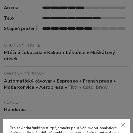
Aroma
Tělo
Stupeň pražení
CHUŤOVÝ PROFIL
Mléčná čokoláda • Kakao • Lékořice • Muškátový
oříšek
VHODNÁ PŘÍPRAVA
Automatický kávovar • Espresso • French press •
Moka konvice • Aeropress •
Filtr • Cold brew
PŮVOD
Honduras
ZPRACOVÁNÍ
Pro základní funkčnost, zpříjemnění používání webu, analytické
Washed
účely a v případě udělení souhlasu také pro účely cílení reklamy