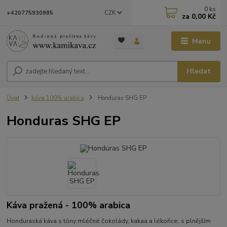
0
ks
CZK
+420775930985
za
0,00 Kč
Menu
Hledat
Úvod
káva 100% arabica
Honduras SHG EP
Honduras SHG EP
Káva pražená - 100% arabica
Honduraská káva s tóny mléčné čokolády, kakaa a lékořice, s plnějším