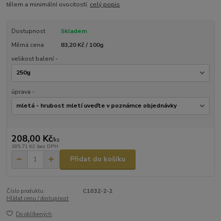
tělem a minimální ovocitostí.
celý popis
Dostupnost
Skladem
Měrná cena
83,20 Kč / 100g
velikost balení -
úprava -
208,00 Kč
/
ks
185,71 Kč
bez DPH
Přidat do košíku
Číslo produktu:
C1032-2-2
Hlídat cenu / dostupnost
Do oblíbených