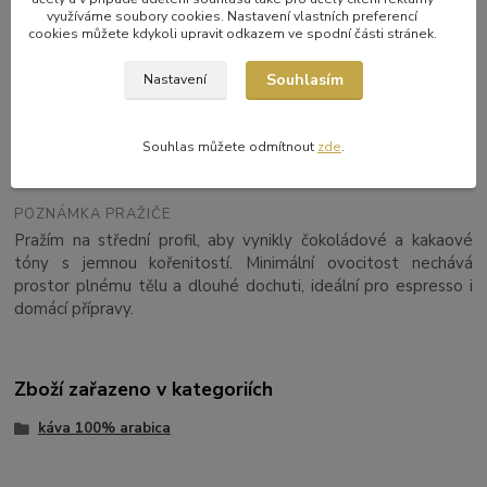
využíváme soubory cookies. Nastavení vlastních preferencí
cookies můžete kdykoli upravit odkazem ve spodní části stránek.
NADMOŘSKÁ VÝŠKA
1350–1600 m n. m.
Souhlasím
Nastavení
DRUH
Souhlas můžete odmítnout
zde
.
100% arabica
POZNÁMKA PRAŽIČE
Pražím na střední profil, aby vynikly čokoládové a kakaové
tóny s jemnou kořenitostí. Minimální ovocitost nechává
prostor plnému tělu a dlouhé dochuti, ideální pro espresso i
domácí přípravy.
Zboží zařazeno v kategoriích
káva 100% arabica