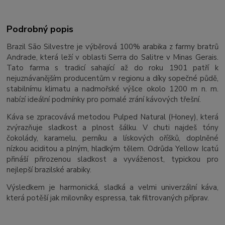
Podrobný popis
Brazil São Silvestre je výběrová 100% arabika z farmy bratrů
Andrade, která leží v oblasti Serra do Salitre v Minas Gerais.
Tato farma s tradicí sahající až do roku 1901 patří k
nejuznávanějším producentům v regionu a díky sopečné půdě,
stabilnímu klimatu a nadmořské výšce okolo 1200 m n. m.
nabízí ideální podmínky pro pomalé zrání kávových třešní.
Káva se zpracovává metodou Pulped Natural (Honey), která
zvýrazňuje sladkost a plnost šálku. V chuti najdeš tóny
čokolády, karamelu, perníku a lískových oříšků, doplněné
nízkou aciditou a plným, hladkým tělem. Odrůda Yellow Icatú
přináší přirozenou sladkost a vyváženost, typickou pro
nejlepší brazilské arabiky.
Výsledkem je harmonická, sladká a velmi univerzální káva,
která potěší jak milovníky espressa, tak filtrovaných příprav.