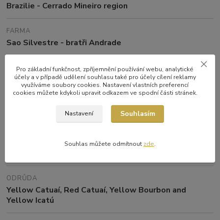
Brazilie - Cerrado Mineiro region
FARMA
Sao Silvestre - bratři Andrade
ZPRACOVÁNÍ
Pro základní funkčnost, zpříjemnění používání webu, analytické
účely a v případě udělení souhlasu také pro účely cílení reklamy
Pulped natural (Honey)
využíváme soubory cookies. Nastavení vlastních preferencí
cookies můžete kdykoli upravit odkazem ve spodní části stránek.
NADMOŘSKÁ VÝŠKA
Souhlasím
Nastavení
1250 m n. m.
DRUH
Souhlas můžete odmítnout
zde
.
Výběrová 100% arabica
ODRŮDA
Yellow Catuaí, Red Catuaí, Yellow Bourbon and
Yellow Icatú