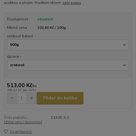
aciditou a plným, hladkým tělem.
celý popis
Dostupnost
skladem
Měrná cena
102,60 Kč / 100g
velikost balení -
úprava -
513,00 Kč
/
ks
458,04 Kč
bez DPH
Přidat do košíku
Číslo produktu:
C1025-3-1
Hlídat cenu / dostupnost
Do oblíbených