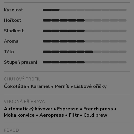
Kyselost
Hořkost
Sladkost
Aroma
Tělo
Stupeň pražení
CHUŤOVÝ PROFIL
Čokoláda • Karamel • Perník • Lískové oříšky
VHODNÁ PŘÍPRAVA
Automatický kávovar • Espresso • French press •
Moka konvice • Aeropress • Filtr • Cold brew
PŮVOD