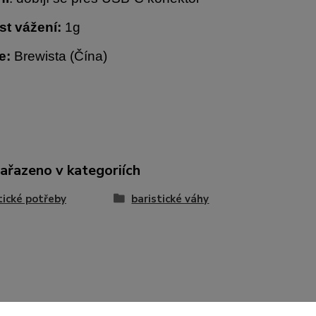
st vážení:
1g
e:
Brewista (Čína)
zařazeno v kategoriích
tické potřeby
baristické váhy