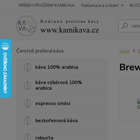
PŘÍBĚH PRAŽÍRNY KAMIKAVA
Reklamace a vrácení
BLO
Čerstvě pražená káva
Úvod
B
Brew
káva 100% arabica
káva výběrová 100%
arabica
espresso směsi
bezkofeinová káva
robusta