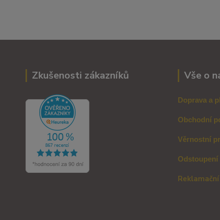
Zkušenosti zákazníků
Vše o n
Doprava a p
Obchodní p
Věrnostní p
Odstoupení
Reklamační