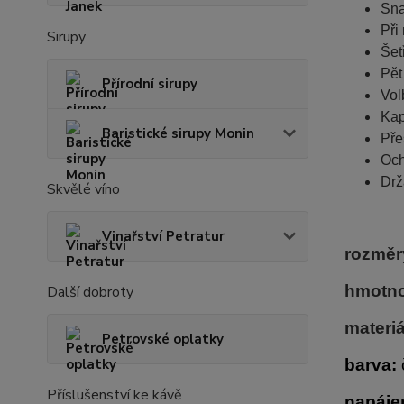
Sna
Při
Sirupy
Šet
Pět
Přírodní sirupy
Vol
Kap
Baristické sirupy Monin
Pře
Och
Drž
Skvělé víno
Vinařství Petratur
rozměr
hmotno
Další dobroty
materiá
Petrovské oplatky
barva:
Příslušenství ke kávě
napáje