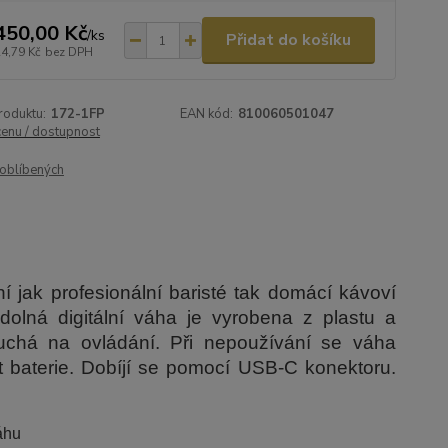
450,00 Kč
/
ks
Přidat do košíku
24,79 Kč
bez DPH
roduktu:
172-1FP
EAN kód:
810060501047
cenu / dostupnost
oblíbených
í jak profesionální baristé tak domácí kávoví
odolná digitální váha je vyrobena z plastu a
uchá na ovládání. Při nepoužívání se váha
st baterie. Dobíjí se pomocí USB-C konektoru.
áhu