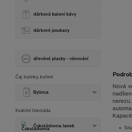
dárková balení kávy
dárkové poukazy
dřevěné placky - věnování
Podrob
Čaj, bylinky, koření
Nová ve
Bylinca
nadšenc
nerezu
automat
Kvalitní čokoláda
Kapacit
Čokoládovna Janek
Sna