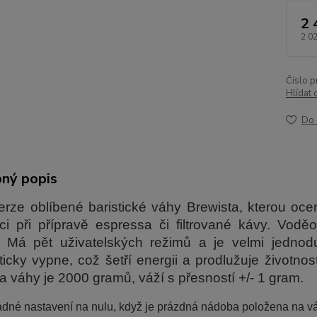
2 
2 0
Číslo p
Hlídat 
Do 
ný popis
rze oblíbené baristické váhy Brewista, kterou ocen
i při přípravě espressa či filtrované kávy. Vodě
. Má pět uživatelských režimů a je velmi jednod
icky vypne, což šetří energii a prodlužuje životno
a váhy je 2000 gramů, váží s přesností +/- 1 gram.
dné nastavení na nulu, když je prázdná nádoba položena na v