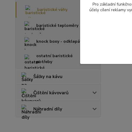
Pro základní funkčnos
baristické váhy
účely cílení reklamy v
baristické teploměry
knock boxy - odklepávače
ostatní baristické
potřeby
Šálky na kávu
Čištění kávovarů
Náhradní díly