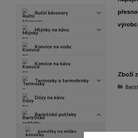
přesno
Ruční kávovary
výrobc
Mlýnky na kávu
Konvice na vodu
Konvice na kávu
Zboží 
Termosky a termohrnky
Baris
Dózy na kávu
Baristické potřeby
konvičky na mléko