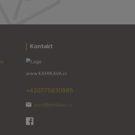
Kontakt
vou
www.KAMIKAVA.cz
+420775930985
kami@kamikava.cz