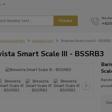
G
Nevíte
Hledat
+420
aristické potřeby
baristické váhy
Brewista Smart Scale III - BSSRB3
ista Smart Scale III - BSSRB3
Bari
Scale
Barist
provede
Dos