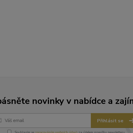
ásněte novinky v nabídce a zají
Přihlásit se
Souhlasím se
zpracováním osobních údajů
za účelem rozesílky newsletteru.