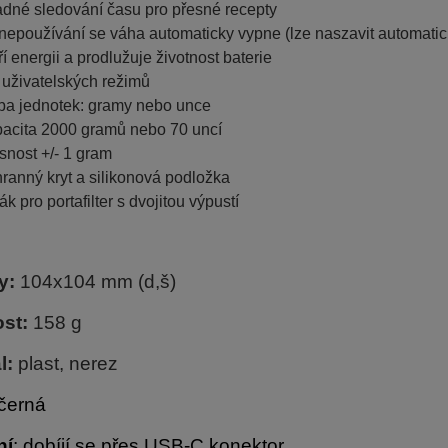
dné sledování času pro přesné recepty
 nepoužívání se váha automaticky vypne (lze naszavit automati
ří energii a prodlužuje životnost baterie
 uživatelských režimů
ba jednotek: gramy nebo unce
acita 2000 gramů nebo 70 uncí
snost +/- 1 gram
ranný kryt a silikonová podložka
ák pro portafilter s dvojitou výpustí
y:
104x104 mm (d,š)
st:
158 g
l:
plast, nerez
černá
ní
: dobíjí se přes USB-C konektor