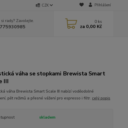
Přihlášení
CZK
 si rady? Zavolejte.
0
ks
za
0,00 Kč
775930985
stická váha se stopkami Brewista Smart
 III
ická váha Brewista Smart Scale III nabízí voděodolné
ní, pět režimů a přesné vážení pro espresso i filtr.
celý popis
tupnost
skladem