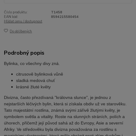
Číslo produktu:
T1458
EAN kód:
8594215580454
Hlídat cenu / dostupnost
Do oblíbených
Podrobný popis
Bylinka, co všechny divy zná.
citrusově bylinková vůně
sladká medová chuť
krásné žluté květy
Divizna, často přezdívaná "královna slunce", je jednou z
nejstarších léčivých bylin, která si získala obdiv už ve starověku.
Tato majestátní rostlina, známá svými zářivě žlutými květy, je
symbolem světla a vitality. Roste na slunných stráních, polích a
úhorech, přičemž její původ sahá až do Evropy, Asie a severní
Afriky. Ve středověku byla divizna považována za rostlinu s
magickými vlastnostmi, která měla chránit proti zlým duchům i