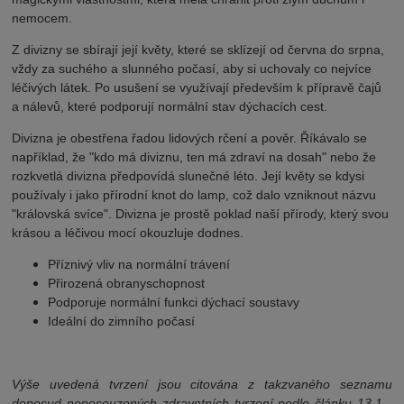
nemocem.
Z divizny se sbírají její květy, které se sklízejí od června do srpna,
vždy za suchého a slunného počasí, aby si uchovaly co nejvíce
léčivých látek. Po usušení se využívají především k přípravě čajů
a nálevů, které podporují normální stav dýchacích cest.
Divizna je obestřena řadou lidových rčení a pověr. Říkávalo se
například, že "kdo má diviznu, ten má zdraví na dosah" nebo že
rozkvetlá divizna předpovídá slunečné léto. Její květy se kdysi
používaly i jako přírodní knot do lamp, což dalo vzniknout názvu
"královská svíce". Divizna je prostě poklad naší přírody, který svou
krásou a léčivou mocí okouzluje dodnes.
Příznivý vliv na normální trávení
Přirozená obranyschopnost
Podporuje normální funkci dýchací soustavy
Ideální do zimního počasí
Výše uvedená tvrzení jsou citována z takzvaného seznamu
doposud neposouzených zdravotních tvrzení podle článku 13.1 -