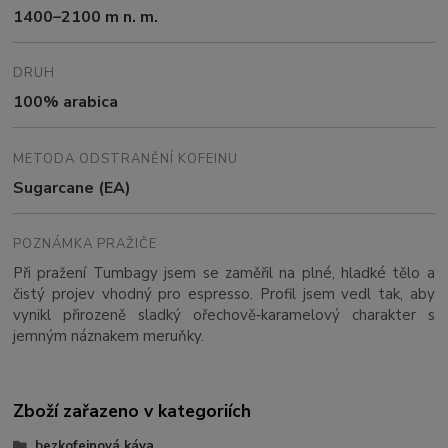
1400–2100 m n. m.
DRUH
100% arabica
METODA ODSTRANĚNÍ KOFEINU
Sugarcane (EA)
POZNÁMKA PRAŽIČE
Při pražení Tumbagy jsem se zaměřil na plné, hladké tělo a
čistý projev vhodný pro espresso. Profil jsem vedl tak, aby
vynikl přirozeně sladký ořechově‑karamelový charakter s
jemným náznakem meruňky.
Zboží zařazeno v kategoriích
bezkofeinová káva