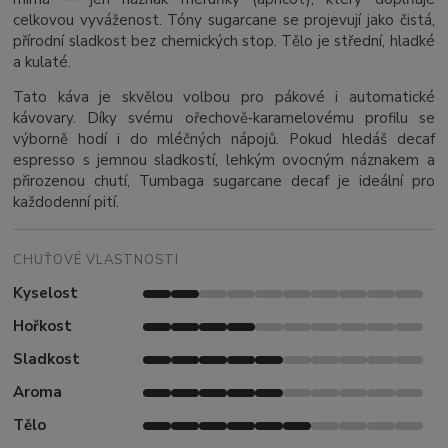
celkovou vyváženost. Tóny sugarcane se projevují jako čistá,
přírodní sladkost bez chemických stop. Tělo je střední, hladké
a kulaté.
Tato káva je skvělou volbou pro pákové i automatické
kávovary. Díky svému ořechově‑karamelovému profilu se
výborně hodí i do mléčných nápojů. Pokud hledáš decaf
espresso s jemnou sladkostí, lehkým ovocným náznakem a
přirozenou chutí, Tumbaga sugarcane decaf je ideální pro
každodenní pití.
CHUŤOVÉ VLASTNOSTI
Kyselost
Hořkost
Sladkost
Aroma
Tělo