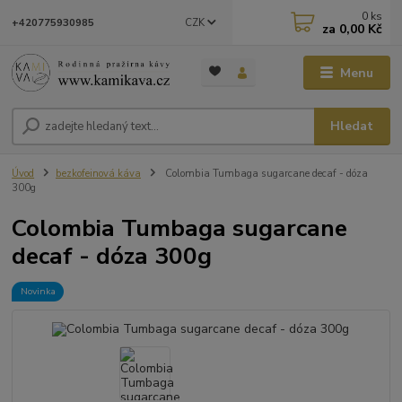
0
ks
CZK
+420775930985
za
0,00 Kč
Menu
Hledat
Úvod
bezkofeinová káva
Colombia Tumbaga sugarcane decaf - dóza
300g
Colombia Tumbaga sugarcane
decaf - dóza 300g
Novinka