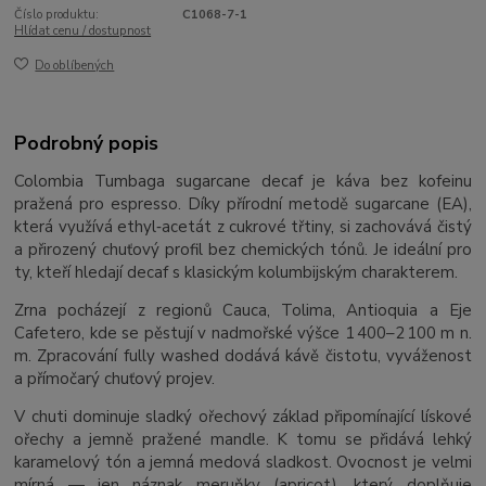
Číslo produktu:
C1068-7-1
Hlídat cenu / dostupnost
Do oblíbených
Podrobný popis
Colombia Tumbaga sugarcane decaf je káva bez kofeinu
pražená pro espresso. Díky přírodní metodě sugarcane (EA),
která využívá ethyl‑acetát z cukrové třtiny, si zachovává čistý
a přirozený chuťový profil bez chemických tónů. Je ideální pro
ty, kteří hledají decaf s klasickým kolumbijským charakterem.
Zrna pocházejí z regionů Cauca, Tolima, Antioquia a Eje
Cafetero, kde se pěstují v nadmořské výšce 1 400–2 100 m n.
m. Zpracování fully washed dodává kávě čistotu, vyváženost
a přímočarý chuťový projev.
V chuti dominuje sladký ořechový základ připomínající lískové
ořechy a jemně pražené mandle. K tomu se přidává lehký
karamelový tón a jemná medová sladkost. Ovocnost je velmi
mírná — jen náznak meruňky (apricot), který doplňuje