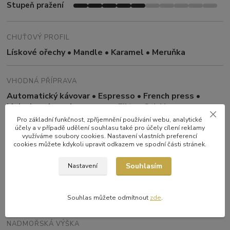
Stupeň pražení
CHUŤOVÝ PROFIL
Lískové ořechy • Mandle • Karamel • Meruňka
VHODNÁ PŘÍPRAVA
Automatický kávovar • Espresso • French press •
Moka konvice • Aeropress •
Filtr • Cold brew
Pro základní funkčnost, zpříjemnění používání webu, analytické
účely a v případě udělení souhlasu také pro účely cílení reklamy
PŮVOD
využíváme soubory cookies. Nastavení vlastních preferencí
cookies můžete kdykoli upravit odkazem ve spodní části stránek.
Kolumbie – Cauca, Tolima, Antioquia a Eje Cafetero
Souhlasím
Nastavení
ZPRACOVÁNÍ
Washed
Souhlas můžete odmítnout
zde
.
NADMOŘSKÁ VÝŠKA