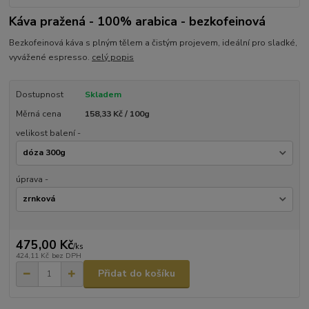
Káva pražená - 100% arabica - bezkofeinová
Bezkofeinová káva s plným tělem a čistým projevem, ideální pro sladké,
vyvážené espresso.
celý popis
Dostupnost
Skladem
Měrná cena
158,33 Kč / 100g
velikost balení -
úprava -
475,00 Kč
/
ks
424,11 Kč
bez DPH
Přidat do košíku