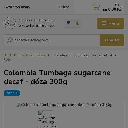
0
ks
CZK
+420775930985
za
0,00 Kč
Menu
Hledat
Úvod
bezkofeinová káva
Colombia Tumbaga sugarcane decaf - dóza
300g
Colombia Tumbaga sugarcane
decaf - dóza 300g
Novinka