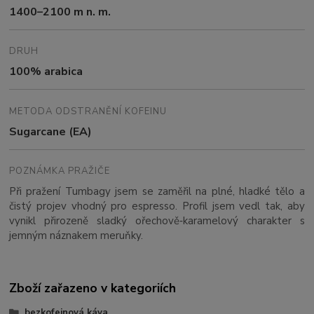
1400–2100 m n. m.
DRUH
100% arabica
METODA ODSTRANĚNÍ KOFEINU
Sugarcane (EA)
POZNÁMKA PRAŽIČE
Při pražení Tumbagy jsem se zaměřil na plné, hladké tělo a
čistý projev vhodný pro espresso. Profil jsem vedl tak, aby
vynikl přirozeně sladký ořechově‑karamelový charakter s
jemným náznakem meruňky.
Zboží zařazeno v kategoriích
bezkofeinová káva