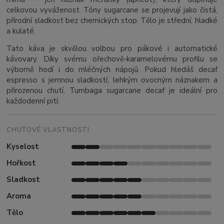
celkovou vyváženost. Tóny sugarcane se projevují jako čistá,
přírodní sladkost bez chemických stop. Tělo je střední, hladké
a kulaté.
Tato káva je skvělou volbou pro pákové i automatické
kávovary. Díky svému ořechově‑karamelovému profilu se
výborně hodí i do mléčných nápojů. Pokud hledáš decaf
espresso s jemnou sladkostí, lehkým ovocným náznakem a
přirozenou chutí, Tumbaga sugarcane decaf je ideální pro
každodenní pití.
CHUŤOVÉ VLASTNOSTI
Kyselost
Hořkost
Sladkost
Aroma
Tělo