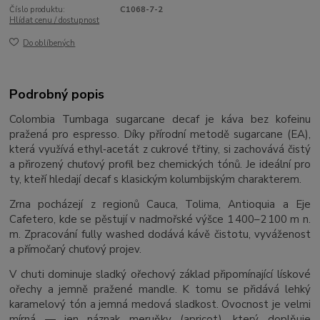
Číslo produktu:
C1068-7-2
Hlídat cenu / dostupnost
Do oblíbených
Podrobný popis
Colombia Tumbaga sugarcane decaf je káva bez kofeinu
pražená pro espresso. Díky přírodní metodě sugarcane (EA),
která využívá ethyl‑acetát z cukrové třtiny, si zachovává čistý
a přirozený chuťový profil bez chemických tónů. Je ideální pro
ty, kteří hledají decaf s klasickým kolumbijským charakterem.
Zrna pocházejí z regionů Cauca, Tolima, Antioquia a Eje
Cafetero, kde se pěstují v nadmořské výšce 1 400–2 100 m n.
m. Zpracování fully washed dodává kávě čistotu, vyváženost
a přímočarý chuťový projev.
V chuti dominuje sladký ořechový základ připomínající lískové
ořechy a jemně pražené mandle. K tomu se přidává lehký
karamelový tón a jemná medová sladkost. Ovocnost je velmi
mírná — jen náznak meruňky (apricot), který doplňuje