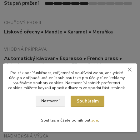
Stupeň pražení
CHUŤOVÝ PROFIL
Lískové ořechy • Mandle • Karamel • Meruňka
VHODNÁ PŘÍPRAVA
Automatický kávovar • Espresso • French press •
Moka konvice • Aeropress •
Filtr • Cold brew
Pro základní funkčnost, zpříjemnění používání webu, analytické
účely a v případě udělení souhlasu také pro účely cílení reklamy
PŮVOD
využíváme soubory cookies. Nastavení vlastních preferencí
cookies můžete kdykoli upravit odkazem ve spodní části stránek.
Kolumbie – Cauca, Tolima, Antioquia a Eje Cafetero
Souhlasím
Nastavení
ZPRACOVÁNÍ
Washed
Souhlas můžete odmítnout
zde
.
NADMOŘSKÁ VÝŠKA