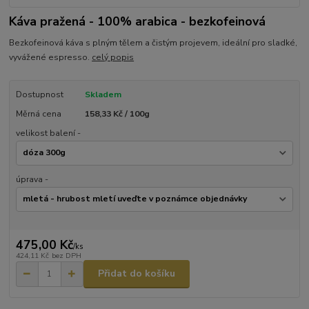
Káva pražená - 100% arabica - bezkofeinová
Bezkofeinová káva s plným tělem a čistým projevem, ideální pro sladké,
vyvážené espresso.
celý popis
Dostupnost
Skladem
Měrná cena
158,33 Kč / 100g
velikost balení -
úprava -
475,00 Kč
/
ks
424,11 Kč
bez DPH
Přidat do košíku