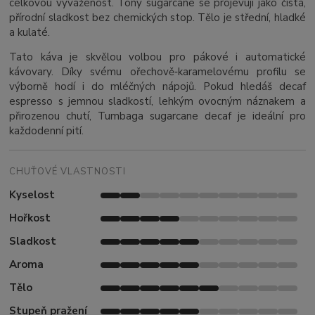
celkovou vyváženost. Tóny sugarcane se projevují jako čistá,
přírodní sladkost bez chemických stop. Tělo je střední, hladké
a kulaté.
Tato káva je skvělou volbou pro pákové i automatické
kávovary. Díky svému ořechově‑karamelovému profilu se
výborně hodí i do mléčných nápojů. Pokud hledáš decaf
espresso s jemnou sladkostí, lehkým ovocným náznakem a
přirozenou chutí, Tumbaga sugarcane decaf je ideální pro
každodenní pití.
CHUŤOVÉ VLASTNOSTI
Kyselost
Hořkost
Sladkost
Aroma
Tělo
Stupeň pražení