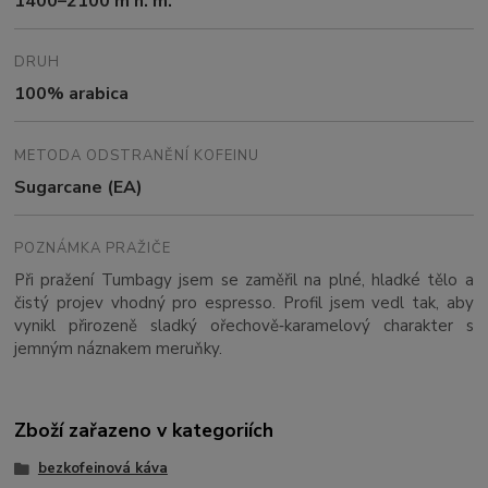
1400–2100 m n. m.
DRUH
100% arabica
METODA ODSTRANĚNÍ KOFEINU
Sugarcane (EA)
POZNÁMKA PRAŽIČE
Při pražení Tumbagy jsem se zaměřil na plné, hladké tělo a
čistý projev vhodný pro espresso. Profil jsem vedl tak, aby
vynikl přirozeně sladký ořechově‑karamelový charakter s
jemným náznakem meruňky.
Zboží zařazeno v kategoriích
bezkofeinová káva