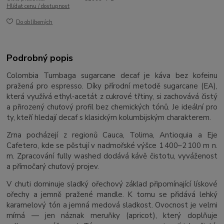
Hlídat cenu / dostupnost
Do oblíbených
Podrobný popis
Colombia Tumbaga sugarcane decaf je káva bez kofeinu
pražená pro espresso. Díky přírodní metodě sugarcane (EA),
která využívá ethyl‑acetát z cukrové třtiny, si zachovává čistý
a přirozený chuťový profil bez chemických tónů. Je ideální pro
ty, kteří hledají decaf s klasickým kolumbijským charakterem.
Zrna pocházejí z regionů Cauca, Tolima, Antioquia a Eje
Cafetero, kde se pěstují v nadmořské výšce 1 400–2 100 m n.
m. Zpracování fully washed dodává kávě čistotu, vyváženost
a přímočarý chuťový projev.
V chuti dominuje sladký ořechový základ připomínající lískové
ořechy a jemně pražené mandle. K tomu se přidává lehký
karamelový tón a jemná medová sladkost. Ovocnost je velmi
mírná — jen náznak meruňky (apricot), který doplňuje