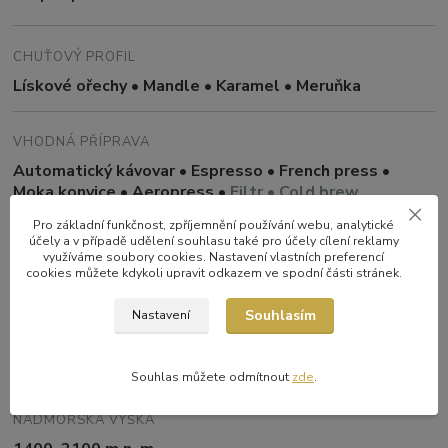
CHUŤOVÝ PROFIL
Lískové ořechy • Mandle • Karamel • Meruňka
VHODNÁ PŘÍPRAVA
Automatický kávovar • Espresso • French press •
Moka konvice • Aeropress •
Filtr • Cold brew
Pro základní funkčnost, zpříjemnění používání webu, analytické
účely a v případě udělení souhlasu také pro účely cílení reklamy
PŮVOD
využíváme soubory cookies. Nastavení vlastních preferencí
cookies můžete kdykoli upravit odkazem ve spodní části stránek.
Kolumbie – Cauca, Tolima, Antioquia a Eje Cafetero
Souhlasím
Nastavení
ZPRACOVÁNÍ
Washed
Souhlas můžete odmítnout
zde
.
NADMOŘSKÁ VÝŠKA