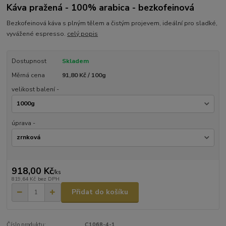
Káva pražená - 100% arabica - bezkofeinová
Bezkofeinová káva s plným tělem a čistým projevem, ideální pro sladké,
vyvážené espresso.
celý popis
Dostupnost
Skladem
Měrná cena
91,80 Kč / 100g
velikost balení -
úprava -
918,00 Kč
/
ks
819,64 Kč
bez DPH
Přidat do košíku
Číslo produktu:
C1068-4-1