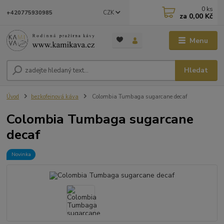
0
ks
CZK
+420775930985
za
0,00 Kč
Menu
Hledat
Úvod
bezkofeinová káva
Colombia Tumbaga sugarcane decaf
Colombia Tumbaga sugarcane
decaf
Novinka