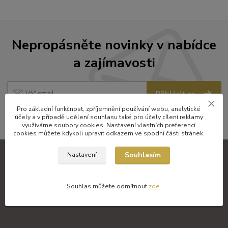
Nepropásněte novinky v nabídce
a zajímavosti
Přihlásit se
Pro základní funkčnost, zpříjemnění používání webu, analytické
Souhlasím se
zpracováním osobních údajů
za účelem rozesílky newsletteru.
účely a v případě udělení souhlasu také pro účely cílení reklamy
využíváme soubory cookies. Nastavení vlastních preferencí
cookies můžete kdykoli upravit odkazem ve spodní části stránek.
Souhlasím
Nastavení
Zkušenosti zákazníků
Souhlas můžete odmítnout
zde
.