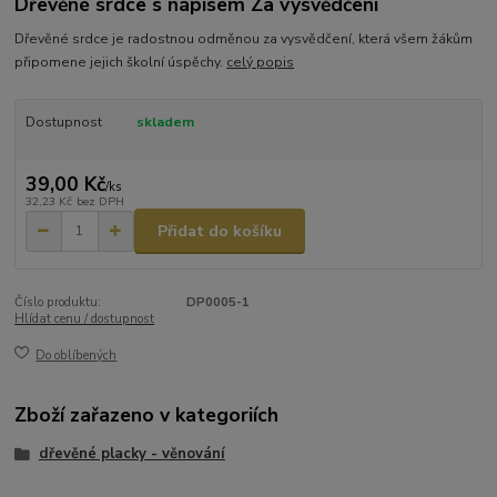
Dřevěné srdce s nápisem Za vysvědčení
Dřevěné srdce je radostnou odměnou za vysvědčení, která všem žákům
připomene jejich školní úspěchy.
celý popis
Dostupnost
skladem
39,00 Kč
/
ks
32,23 Kč
bez DPH
Přidat do košíku
Číslo produktu:
DP0005-1
Hlídat cenu / dostupnost
Do oblíbených
Zboží zařazeno v kategoriích
dřevěné placky - věnování