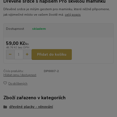
Dřevěné srdce s nápisem Pro skvělou maminku
Dřevěné srdce je milým gestem pro maminku, které něžně připomene,
jak výjimečné místo ve vašem životě má.
celý popis
Dostupnost
skladem
59,00 Kč
/
ks
48,76 Kč
bez DPH
Přidat do košíku
Číslo produktu:
DP0007-2
Hlídat cenu / dostupnost
Do oblíbených
Zboží zařazeno v kategoriích
dřevěné placky - věnování