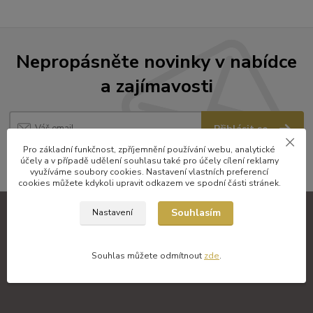
Nepropásněte novinky v nabídce
a zajímavosti
Přihlásit se
Pro základní funkčnost, zpříjemnění používání webu, analytické
Souhlasím se
zpracováním osobních údajů
za účelem rozesílky newsletteru.
účely a v případě udělení souhlasu také pro účely cílení reklamy
využíváme soubory cookies. Nastavení vlastních preferencí
cookies můžete kdykoli upravit odkazem ve spodní části stránek.
Souhlasím
Nastavení
Zkušenosti zákazníků
Souhlas můžete odmítnout
zde
.