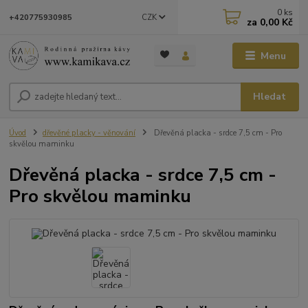
0
ks
CZK
+420775930985
za
0,00 Kč
Menu
Hledat
Úvod
dřevěné placky - věnování
Dřevěná placka - srdce 7,5 cm - Pro
skvělou maminku
Dřevěná placka - srdce 7,5 cm -
Pro skvělou maminku