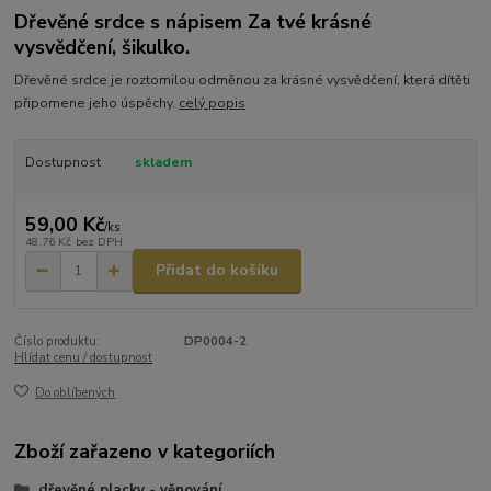
Dřevěné srdce s nápisem Za tvé krásné
vysvědčení, šikulko.
Dřevěné srdce je roztomilou odměnou za krásné vysvědčení, která dítěti
připomene jeho úspěchy.
celý popis
Dostupnost
skladem
59,00 Kč
/
ks
48,76 Kč
bez DPH
Přidat do košíku
Číslo produktu:
DP0004-2
Hlídat cenu / dostupnost
Do oblíbených
Zboží zařazeno v kategoriích
dřevěné placky - věnování