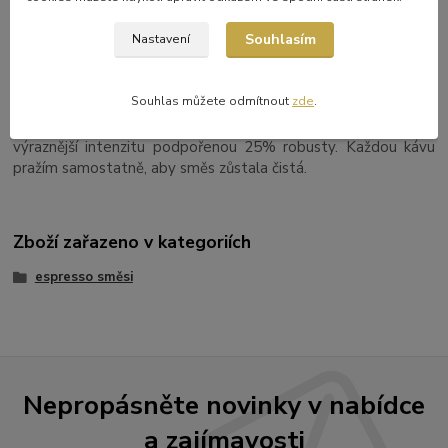
SLOŽENÍ
Souhlasím
Nastavení
25% robusta, 75% arabika
Souhlas můžete odmítnout
zde
.
POZNÁMKA PRAŽIČE
K2 pražím tak, aby nabídla plné tělo, nízkou aciditu a
výraznější intenzitu podpořenou 25% robusty. Každou kávu
pražím samostatně, aby směs zůstala čistá.
Zboží zařazeno v kategoriích
espresso směsi
Nepropásněte novinky v nabídce
a zajímavosti