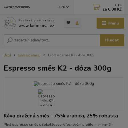
0
ks
CZK
+420775930985
za
0,00 Kč
Menu
Hledat
Úvod
espresso směsi
Espresso směs K2 - dóza 300g
Espresso směs K2 - dóza 300g
Káva pražená směs - 75% arabica, 25% robusta
Plná espresso směs s čokoládovo-ořechovým profilem, minimální