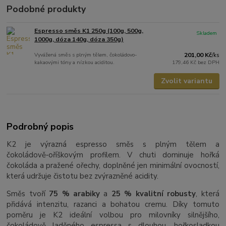
Podobné produkty
Espresso směs K1 250g (100g, 500g,
Skladem
1000g, dóza 140g, dóza 350g)
Vyvážená směs s plným tělem, čokoládovo-
201,00 Kč
/
ks
kakaovými tóny a nízkou aciditou.
179,46 Kč
bez DPH
Zvolit variantu
Podrobný popis
K2 je výrazná espresso směs s plným tělem a
čokoládově‑oříškovým profilem. V chuti dominuje hořká
čokoláda a pražené ořechy, doplněné jen minimální ovocností,
která udržuje čistotu bez zvýrazněné acidity.
Směs tvoří
75 % arabiky
a
25 % kvalitní robusty
, která
přidává intenzitu, razanci a bohatou cremu. Díky tomuto
poměru je K2 ideální volbou pro milovníky silnějšího,
čokoládově laděného espressa s dlouhou, hořkosladkou