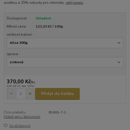
aciditou a 25% robusty pro intenzitu.
celý popis
Dostupnost
Skladem
Měrná cena
123,33 Kč / 100g
velikost balení -
úprava -
370,00 Kč
/
ks
330,36 Kč
bez DPH
Přidat do košíku
Číslo produktu:
B1001-7-1
Hlídat cenu / dostupnost
Do oblíbených