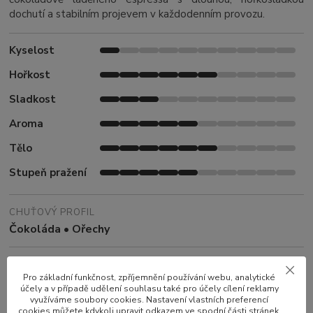
dochutí a stabilním projevem v každodenním provozu.
Kyselost
Hořkost
Sladkost
Aroma
Tělo
Stupeň pražení
CHUŤOVÝ PROFIL
Čokoláda • Ořechy
VHODNÁ PŘÍPRAVA
Pro základní funkčnost, zpříjemnění používání webu, analytické
Automatický kávovar • Espresso • French press •
účely a v případě udělení souhlasu také pro účely cílení reklamy
Moka konvice
• Aeropress
•
Filtr • Cold brew
využíváme soubory cookies. Nastavení vlastních preferencí
cookies můžete kdykoli upravit odkazem ve spodní části stránek.