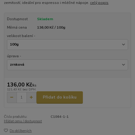
zemitostí, ideální pro espresso i mléčné nápoje.
celý popis
Dostupnost
Skladem
Měrná cena
136,00 Kč / 100g
velikost balení -
úprava -
136,00 Kč
/
ks
121,43 Kč
bez DPH
Přidat do košíku
Číslo produktu:
C1064-1-1
Hlídat cenu / dostupnost
Do oblíbených