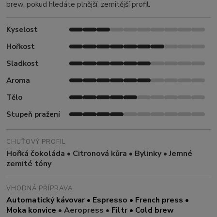
brew, pokud hledáte plnější, zemitější profil.
Kyselost
Hořkost
Sladkost
Aroma
Tělo
Stupeň pražení
CHUŤOVÝ PROFIL
Hořká čokoláda • Citronová kůra • Bylinky • Jemné
zemité tóny
VHODNÁ PŘÍPRAVA
Automatický kávovar • Espresso • French press •
Moka konvice
• Aeropress •
Filtr • Cold brew