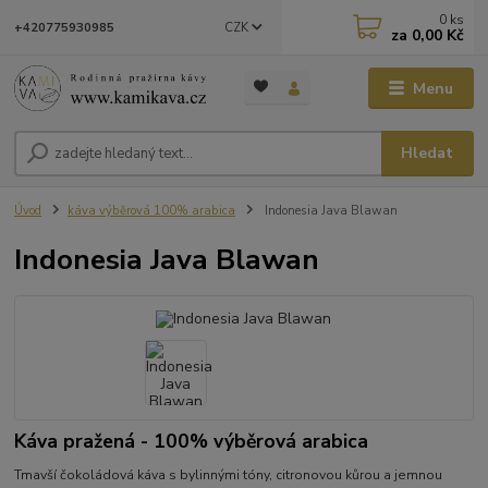
0
ks
CZK
+420775930985
za
0,00 Kč
Menu
Hledat
Úvod
káva výběrová 100% arabica
Indonesia Java Blawan
Indonesia Java Blawan
Káva pražená - 100% výběrová arabica
Tmavší čokoládová káva s bylinnými tóny, citronovou kůrou a jemnou