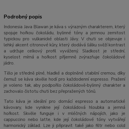
Podrobný popis
Indonesia Java Blawan je káva s výrazným charakterem, který
spojuje hořkou čokoládu, bylinné tóny a jemnou zemitost
typickou pro vulkanické oblasti Jávy. V chuti se objevuje i
lehký akcent citronové kůry, který dodává šálku svěží kontrast
a udržuje celkový profil vyvážený. Sladkost je střední,
kyselost mírná a hořkost příjemně zvýrazňuje čokoládové
jádro.
Tělo je středně plné, hladké a doplněné stabilní cremou, díky
čemuž se káva skvěle hodí pro každodenní espresso. Pražení
je voleno tak, aby podpořilo čokoládově‑bylinný charakter a
zachovalo čistotu chuti bez přepražených tónů.
Tato káva je ideální pro domácí espresso a automatické
kávovary, kde vynikne její čokoládová hloubka a jemná
hořkost. Skvěle funguje i v mléčných nápojích, jako je
cappuccino nebo latte, kde její čokoládové tóny vytvářejí
harmonický základ. Lze ji připravit také jako filtr nebo cold