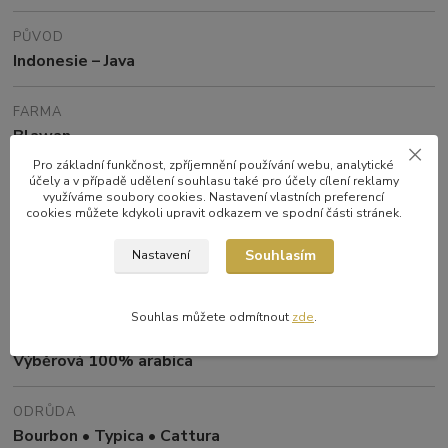
PŮVOD
Indonesie – Java
FARMA
Blawan
Pro základní funkčnost, zpříjemnění používání webu, analytické
účely a v případě udělení souhlasu také pro účely cílení reklamy
ZPRACOVÁNÍ
využíváme soubory cookies. Nastavení vlastních preferencí
Washed
cookies můžete kdykoli upravit odkazem ve spodní části stránek.
Souhlasím
Nastavení
NADMOŘSKÁ VÝŠKA
800–1500 m n. m.
Souhlas můžete odmítnout
zde
.
DRUH
Výběrová 100% arabica
ODRŮDA
Bourbon • Typica • Cattura