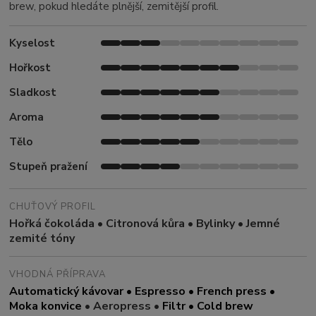
brew, pokud hledáte plnější, zemitější profil.
Kyselost
Hořkost
Sladkost
Aroma
Tělo
Stupeň pražení
CHUŤOVÝ PROFIL
Hořká čokoláda • Citronová kůra • Bylinky • Jemné
zemité tóny
VHODNÁ PŘÍPRAVA
Automatický kávovar • Espresso • French press •
Moka konvice
• Aeropress •
Filtr • Cold brew