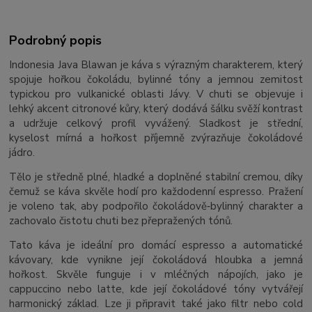
Podrobný popis
Indonesia Java Blawan je káva s výrazným charakterem, který
spojuje hořkou čokoládu, bylinné tóny a jemnou zemitost
typickou pro vulkanické oblasti Jávy. V chuti se objevuje i
lehký akcent citronové kůry, který dodává šálku svěží kontrast
a udržuje celkový profil vyvážený. Sladkost je střední,
kyselost mírná a hořkost příjemně zvýrazňuje čokoládové
jádro.
Tělo je středně plné, hladké a doplněné stabilní cremou, díky
čemuž se káva skvěle hodí pro každodenní espresso. Pražení
je voleno tak, aby podpořilo čokoládově‑bylinný charakter a
zachovalo čistotu chuti bez přepražených tónů.
Tato káva je ideální pro domácí espresso a automatické
kávovary, kde vynikne její čokoládová hloubka a jemná
hořkost. Skvěle funguje i v mléčných nápojích, jako je
cappuccino nebo latte, kde její čokoládové tóny vytvářejí
harmonický základ. Lze ji připravit také jako filtr nebo cold