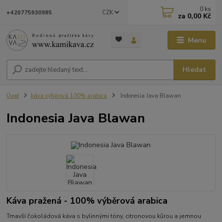
0
ks
CZK
+420775930985
za
0,00 Kč
Menu
Hledat
Úvod
káva výběrová 100% arabica
Indonesia Java Blawan
Indonesia Java Blawan
Káva pražená - 100% výběrová arabica
Tmavší čokoládová káva s bylinnými tóny, citronovou kůrou a jemnou