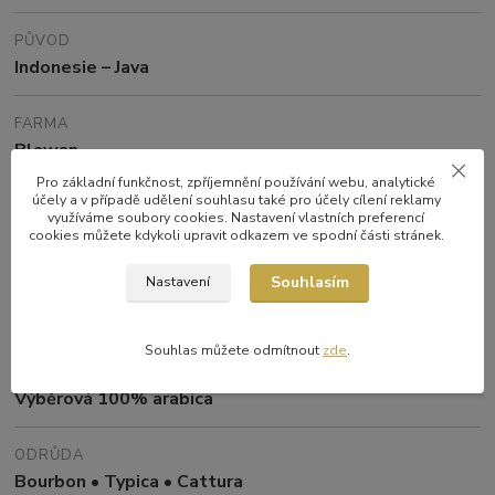
PŮVOD
Indonesie – Java
FARMA
Blawan
Pro základní funkčnost, zpříjemnění používání webu, analytické
účely a v případě udělení souhlasu také pro účely cílení reklamy
ZPRACOVÁNÍ
využíváme soubory cookies. Nastavení vlastních preferencí
Washed
cookies můžete kdykoli upravit odkazem ve spodní části stránek.
Souhlasím
Nastavení
NADMOŘSKÁ VÝŠKA
800–1500 m n. m.
Souhlas můžete odmítnout
zde
.
DRUH
Výběrová 100% arabica
ODRŮDA
Bourbon • Typica • Cattura