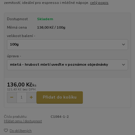
zemitostí, ideální pro espresso i mléčné nápoje.
celý popis
Dostupnost
Skladem
Měrná cena
136,00 Kč / 100g
velikost balení -
úprava -
136,00 Kč
/
ks
121,43 Kč
bez DPH
Přidat do košíku
Číslo produktu:
C1064-1-2
Hlídat cenu / dostupnost
Do oblíbených