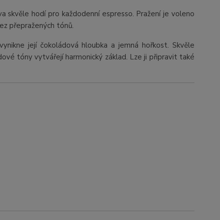
va skvěle hodí pro každodenní espresso. Pražení je voleno
bez přepražených tónů.
ynikne její čokoládová hloubka a jemná hořkost. Skvěle
dové tóny vytvářejí harmonický základ. Lze ji připravit také