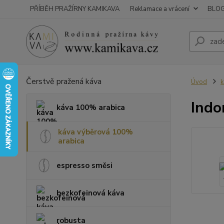
PŘÍBĚH PRAŽÍRNY KAMIKAVA
Reklamace a vrácení
BLO
Čerstvě pražená káva
Úvod
k
Indo
káva 100% arabica
káva výběrová 100%
arabica
espresso směsi
bezkofeinová káva
robusta