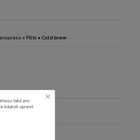
eropress •
Filtr • Cold brew
uhlasu také pro
e kdykoli upravit