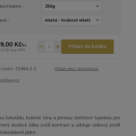
ikost balení -
ava -
9,00 Kč
/
ks
Přidat do košíku
,11 Kč
bez DPH
roduktu:
C1064-2-2
Hlídat cenu / dostupnost
oblíbených
ou čokoládu, bylinné tóny a jemnou zemitost typickou pro
 který dodává šálku svěží kontrast a udržuje celkový profil
 čokoládové jádro.