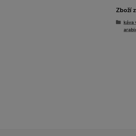
Zboží 
káva
arabi