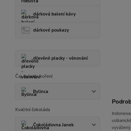
dárková balení kávy
dárkové poukazy
dřevěné placky - věnování
Čaj, bylinky, koření
Bylinca
Podrob
Kvalitní čokoláda
Indonesia
vulkanick
Čokoládovna Janek
vyvážený.