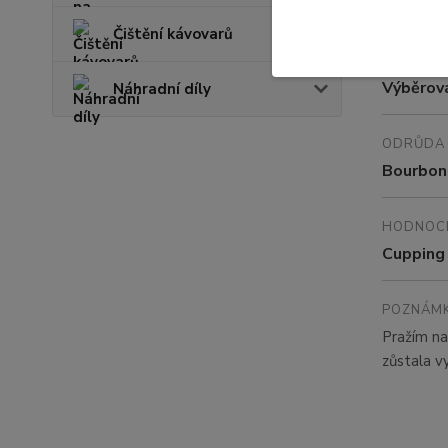
800–150
Čištění kávovarů
DRUH
Výběrov
Náhradní díly
ODRŮDA
Bourbon 
HODNOC
Cupping
POZNÁMK
Pražím na
zůstala v