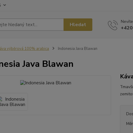
G
Nevíte
Hledat
+420
áva výběrová 100% arabica
Indonesia Java Blawan
nesia Java Blawan
Káva
Tmavší
zemito
Dos
Měr