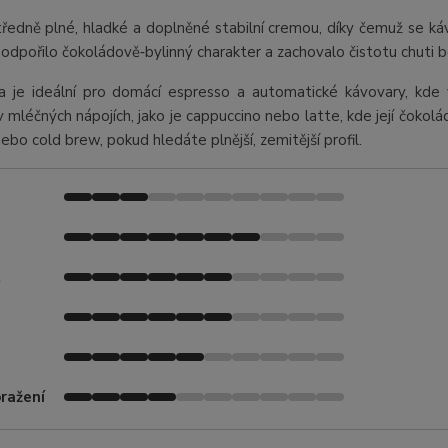
tředně plné, hladké a doplněné stabilní cremou, díky čemuž se ká
podpořilo čokoládově‑bylinný charakter a zachovalo čistotu chuti 
a je ideální pro domácí espresso a automatické kávovary, kde v
 v mléčných nápojích, jako je cappuccino nebo latte, kde její čokolá
 nebo cold brew, pokud hledáte plnější, zemitější profil.
t
ražení