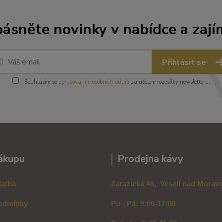
ásněte novinky v nabídce a zají
Přihlásit se
Souhlasím se
zpracováním osobních údajů
za účelem rozesílky newsletteru.
ákupu
Prodejna kávy
latba
Zarazická 46, Veselí nad Mora
odmínky
Po - Pá: 9:00-17:00