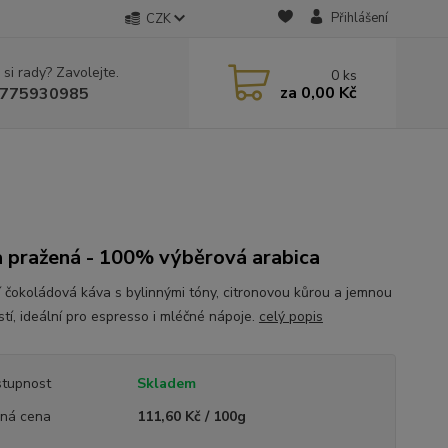
Přihlášení
CZK
 si rady? Zavolejte.
0
ks
za
0,00 Kč
775930985
 pražená - 100% výběrová arabica
 čokoládová káva s bylinnými tóny, citronovou kůrou a jemnou
stí, ideální pro espresso i mléčné nápoje.
celý popis
tupnost
Skladem
ná cena
111,60 Kč / 100g