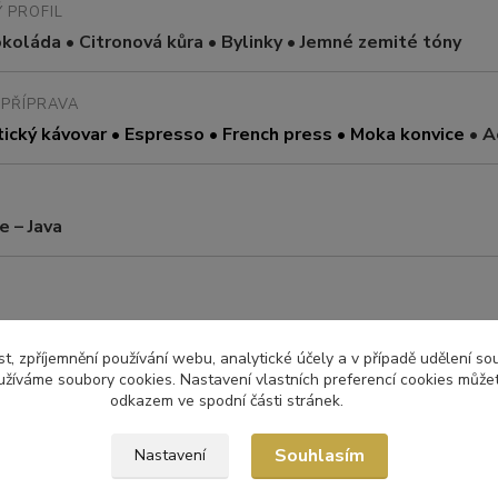
 PROFIL
koláda • Citronová kůra • Bylinky • Jemné zemité tóny
PŘÍPRAVA
cký kávovar • Espresso • French press • Moka konvice
• A
e – Java
t, zpříjemnění používání webu, analytické účely a v případě udělení so
yužíváme soubory cookies. Nastavení vlastních preferencí cookies můžet
ÁNÍ
odkazem ve spodní části stránek.
Souhlasím
Nastavení
SKÁ VÝŠKA