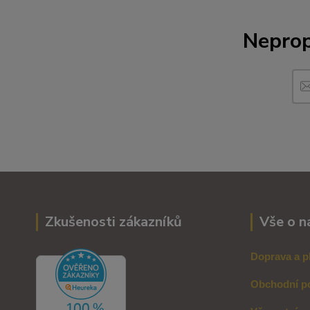
Neprop
Zkušenosti zákazníků
Vše o n
Doprava a p
Obchodní p