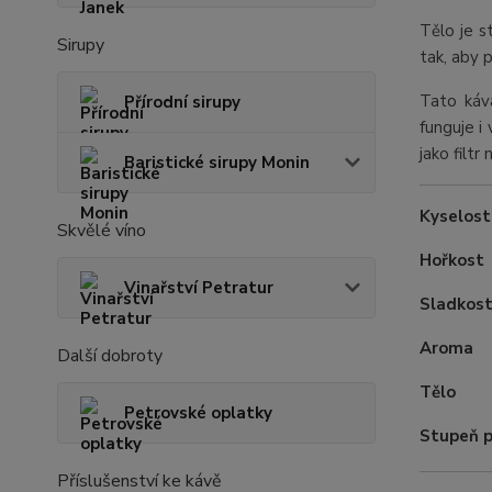
Tělo je s
Sirupy
tak, aby 
Tato káv
Přírodní sirupy
funguje i
jako filtr
Baristické sirupy Monin
Kyselost
Skvělé víno
Hořkost
Vinařství Petratur
Sladkos
Aroma
Další dobroty
Tělo
Petrovské oplatky
Stupeň p
Příslušenství ke kávě