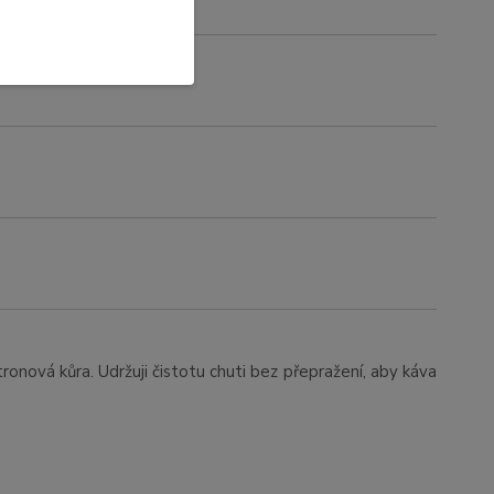
tronová kůra. Udržuji čistotu chuti bez přepražení, aby káva