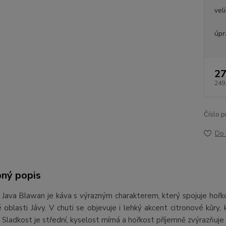
vel
úpr
27
249
Číslo p
Do 
ný popis
 Java Blawan je káva s výrazným charakterem, který spojuje hořk
é oblasti Jávy. V chuti se objevuje i lehký akcent citronové kůry,
 Sladkost je střední, kyselost mírná a hořkost příjemně zvýrazňuje