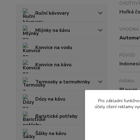
CHUŤOVÝ
Hořká čo
Ruční kávovary
VHODNÁ 
Mlýnky na kávu
Automati
Konvice na vodu
PŮVOD
Indonesi
Konvice na kávu
FARMA
Termosky a termohrnky
Blawan
Dózy na kávu
Pro základní funkčnos
účely cílení reklamy v
ZPRACOV
Washed
Baristické potřeby
Šálky na kávu
NADMOŘ