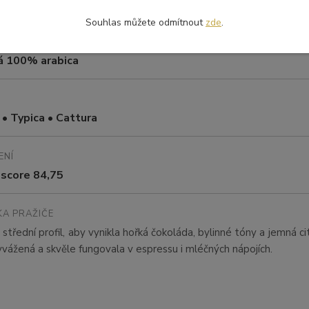
0 m n. m.
Souhlas můžete odmítnout
zde
.
á 100% arabica
• Typica • Cattura
ENÍ
 score 84,75
A PRAŽIČE
 střední profil, aby vynikla hořká čokoláda, bylinné tóny a jemná ci
yvážená a skvěle fungovala v espressu i mléčných nápojích.