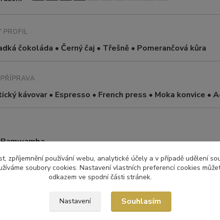
 PROFIL
dká čokoláda • Černý čaj • Třešně • Pomerančová kůra
PŘÍPRAVA
cký kávovar • Espresso • French press • Moka konvice • A
 –Pamwamba
t, zpříjemnění používání webu, analytické účely a v případě udělení so
yužíváme soubory cookies. Nastavení vlastních preferencí cookies můžet
ÁNÍ
odkazem ve spodní části stránek.
Souhlasím
Nastavení
SKÁ VÝŠKA