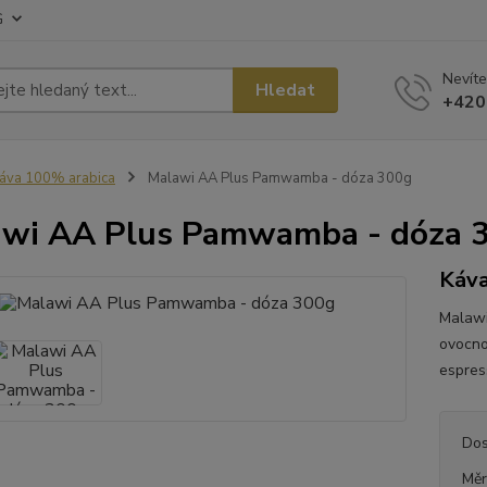
G
Nevíte
Hledat
+420
áva 100% arabica
Malawi AA Plus Pamwamba - dóza 300g
wi AA Plus Pamwamba - dóza 
Káva
Malawi
ovocnos
espres
Dos
Měr