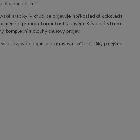
a dlouhou dochutí.
wské arabiky. V chuti se objevuje
hořkosladká čokoláda
,
doplněné o
jemnou kořenitost
v závěru. Káva má
střední
ný, komplexní a dlouhý chuťový projev.
eví její čajová elegance a citrusová svěžest. Díky plnějšímu