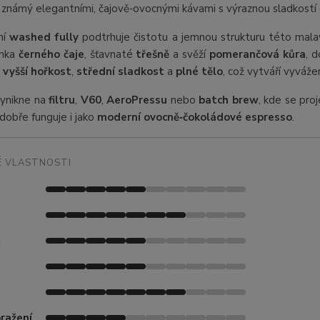
 známý elegantními, čajově‑ovocnými kávami s výraznou sladkostí 
ní
washed fully
podtrhuje čistotu a jemnou strukturu této mala
inka
černého čaje
, šťavnaté
třešně
a svěží
pomerančová kůra
, 
,
vyšší hořkost
,
střední sladkost
a
plné tělo
, což vytváří vyváže
vynikne na
filtru
,
V60
,
AeroPressu
nebo
batch brew
, kde se proj
 dobře funguje i jako
moderní ovocně‑čokoládové espresso
.
 VLASTNOSTI
t
ražení