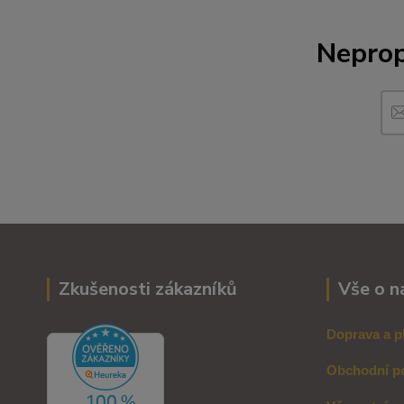
Neprop
Zkušenosti zákazníků
Vše o n
Doprava a p
Obchodní p