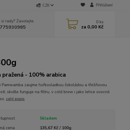
Přihlášení
CZK
 si rady? Zavolejte.
0
ks
za
0,00 Kč
775930985
300g
 pražená - 100% arabica
 Pamwamba zaujme hořkosladkou čokoládou a třešňovou
tí, skvěle funguje na filtru, v cold brew i jako lehce ovocné
so.
celý popis
tupnost
Skladem
ná cena
135,67 Kč / 100g