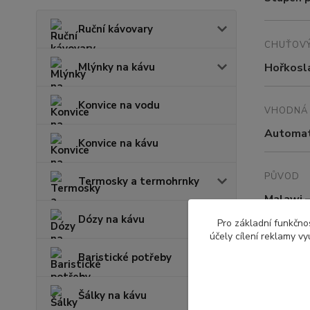
Ruční kávovary
CHUŤOVÝ
Mlýnky na kávu
Hořkosla
Konvice na vodu
VHODNÁ 
Automati
Konvice na kávu
PŮVOD
Termosky a termohrnky
Malawi
Dózy na kávu
Pro základní funkčnos
účely cílení reklamy v
ZPRACOV
Baristické potřeby
Washed
Šálky na kávu
NADMOŘ