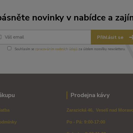
ásněte novinky v nabídce a zají
Přihlásit se
Souhlasím se
zpracováním osobních údajů
za účelem rozesílky newsletteru.
ákupu
Prodejna kávy
latba
Zarazická 46, Veselí nad Mora
odmínky
Po - Pá: 9:00-17:00