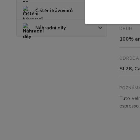
1050 až 
Čištění kávovarů
Náhradní díly
DRUH
100% ar
ODRŮDA
SL28, C
POZNÁMK
Tuto velm
espresso.