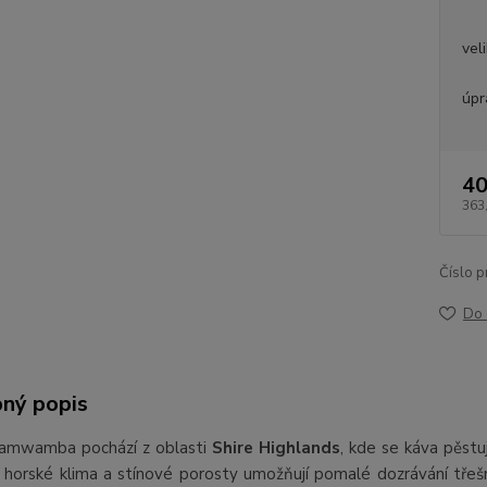
vel
úpr
40
363
Číslo p
Do 
ný popis
amwamba pochází z oblasti
Shire Highlands
, kde se káva pěst
í horské klima a stínové porosty umožňují pomalé dozrávání třešn