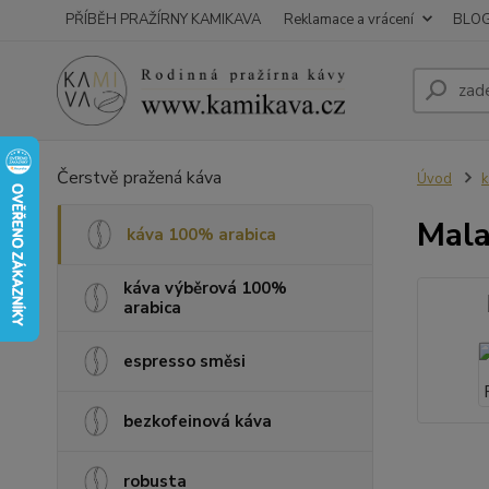
PŘÍBĚH PRAŽÍRNY KAMIKAVA
Reklamace a vrácení
BLO
Čerstvě pražená káva
Úvod
k
Mala
káva 100% arabica
káva výběrová 100%
arabica
espresso směsi
bezkofeinová káva
robusta