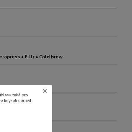
ero
press
• Filtr • Cold brew
uhlasu také pro
e kdykoli upravit