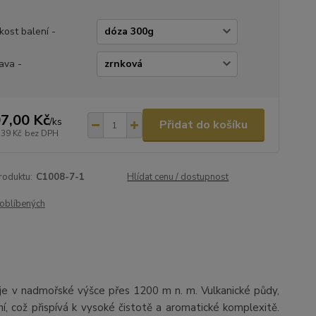
ikost balení -
ava -
7,00 Kč
/
ks
Přidat do košíku
,39 Kč
bez DPH
roduktu:
C1008-7-1
Hlídat cenu / dostupnost
oblíbených
uje v nadmořské výšce přes 1200 m n. m. Vulkanické půdy,
í, což přispívá k vysoké čistotě a aromatické komplexitě.