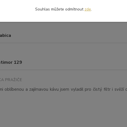
1150 m n. m.
Souhlas můžete odmítnout
zde
.
abica
atimor 129
A PRAŽIČE
i oblíbenou a zajímavou kávu jsem vyladil pro čistý filtr i svěží 