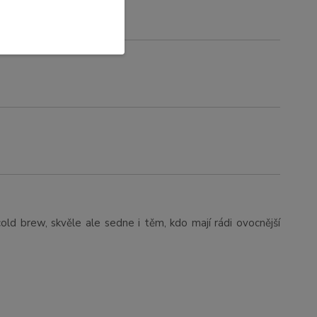
cold brew, skvěle ale sedne i těm, kdo mají rádi ovocnější