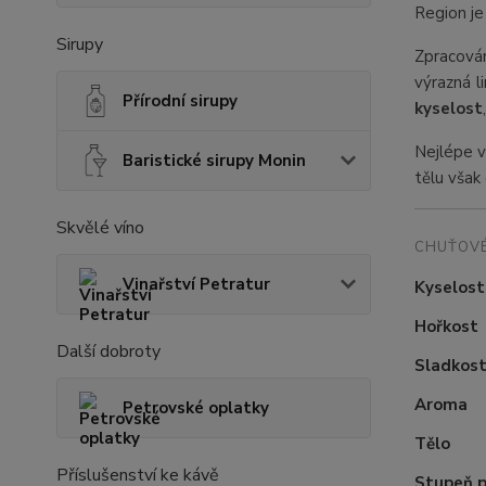
Region je
Sirupy
Zpracová
výrazná l
Přírodní sirupy
kyselost
Nejlépe 
Baristické sirupy Monin
tělu však
Skvělé víno
CHUŤOVÉ
Vinařství Petratur
Kyselost
Hořkost
Další dobroty
Sladkos
Aroma
Petrovské oplatky
Tělo
Příslušenství ke kávě
Stupeň p