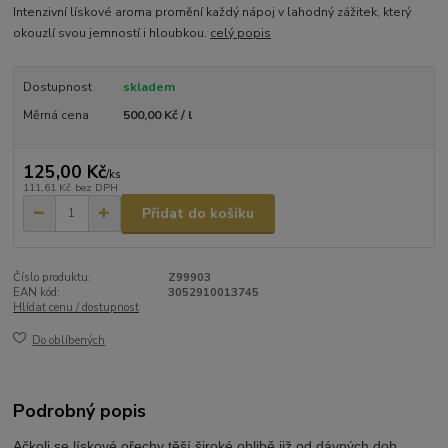
Intenzivní lískové aroma promění každý nápoj v lahodný zážitek, který
okouzlí svou jemností i hloubkou.
celý popis
Dostupnost
skladem
Měrná cena
500,00 Kč / l
125,00 Kč
/
ks
111,61 Kč
bez DPH
Přidat do košíku
Číslo produktu:
Z99903
EAN kód:
3052910013745
Hlídat cenu / dostupnost
Do oblíbených
Podrobný popis
Ačkoli se lískové ořechy těší široké oblibě již od dávných dob,