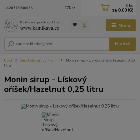
0
ks
CZK
+420775930985
za
0,00 Kč
Menu
Hledat
Úvod
Baristické sirupy Monin
Monin sirup - Lískový oříšek/Hazelnut 0,25
litru
Monin sirup - Lískový
oříšek/Hazelnut 0,25 litru