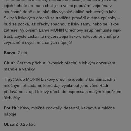
jejich bohaté aroma a chuť jsou velmi populární zejména v
současné době a to také díky vysoké oblibě ochucených káv.
Sklizeň lískových ořechů se tradičně provádí dvěma způsoby –
buď se počká, až ořechy spadnou z lísky samy, nebo se lískou
zatřese. Vy ovšem Lahví MONIN Ořechový sirup nemusíte nijak
třást, abyste získali tu nejčerstvější lísko-oříškovou příchuť pro
zvýraznění svých míchaných nápojů!
Barva:
Zlatá
Chuť:
Čerstvá příchuť lískových ořechů s lehkým dozvukem
mandle a vanilky
Tipy:
Sirup MONIN Lískový ořech je ideální v kombinacích s
mléčnými přísadami, které dají vyniknout jeho vůni. Rádi
přidáváme sirup Lískový ořech do espressa s malým kopečkem
šlehačky.
Použití:
Kávy, mléčné cocktaily, desertní, kakaové a mléčné
nápoje
Obsah:
0,25 litru