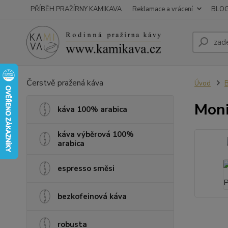
PŘÍBĚH PRAŽÍRNY KAMIKAVA
Reklamace a vrácení
BLO
Čerstvě pražená káva
Úvod
B
Moni
káva 100% arabica
káva výběrová 100%
arabica
espresso směsi
bezkofeinová káva
robusta