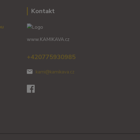
Kontakt
vou
www.KAMIKAVA.cz
+420775930985
kami@kamikava.cz