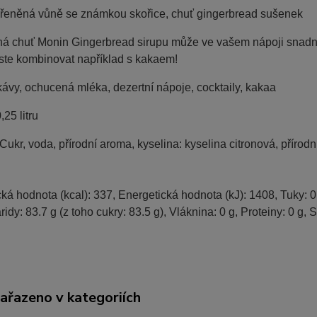
řeněná vůně se známkou skořice, chuť gingerbread sušenek
ná chuť Monin Gingerbread sirupu může ve vašem nápoji snadn
uste kombinovat například s kakaem!
ávy, ochucená mléka, dezertní nápoje, cocktaily, kakaa
,25 litru
Cukr, voda, přírodní aroma, kyselina: kyselina citronová, přírod
ká hodnota (kcal):
337,
Energetická hodnota (kJ):
1408,
Tuky:
0
ridy:
83.7 g (
z toho cukry:
83.5 g),
Vláknina:
0 g,
Proteiny:
0 g,
S
zařazeno v kategoriích