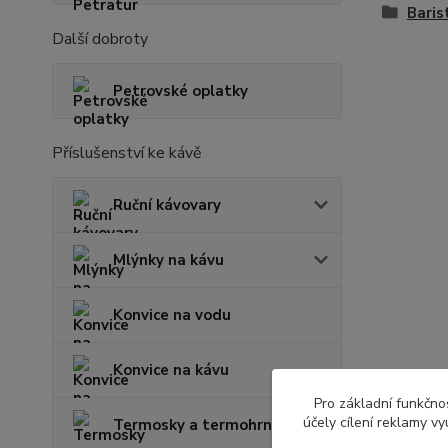
Baris
Další dobroty
Petrovské oplatky
Příslušenství ke kávě
Ruční kávovary
Mlýnky na kávu
Konvice na vodu
Konvice na kávu
Pro základní funkčnos
účely cílení reklamy v
Termosky a termohrnky