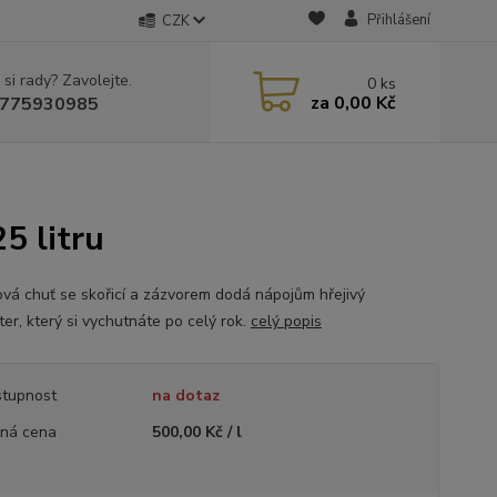
Přihlášení
CZK
 si rady? Zavolejte.
0
ks
za
0,00 Kč
775930985
5 litru
ová chuť se skořicí a zázvorem dodá nápojům hřejivý
er, který si vychutnáte po celý rok.
celý popis
tupnost
na dotaz
ná cena
500,00 Kč / l