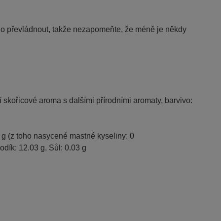
o převládnout, takže nezapomeňte, že méně je někdy
ní skořicové aroma s dalšími přírodními aromaty, barvivo:
 g (
z toho nasycené mastné kyseliny:
0
odík:
12.03 g,
Sůl:
0.03 g