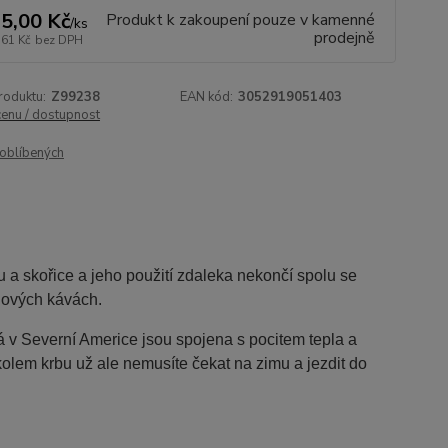
5,00 Kč
Produkt k zakoupení pouze v kamenné
/
ks
prodejně
,61 Kč
bez DPH
roduktu:
Z99238
EAN kód:
3052919051403
cenu / dostupnost
oblíbených
a skořice a jeho použití zdaleka nekončí spolu se
edových kávách.
á v Severní Americe jsou spojena s pocitem tepla a
kolem krbu už ale nemusíte čekat na zimu a jezdit do