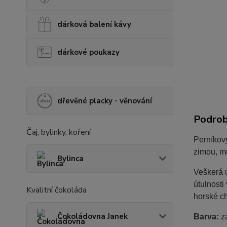
dárková balení kávy
dárkové poukazy
dřevěné placky - věnování
Podrob
Čaj, bylinky, koření
Perníkový
zimou, mů
Bylinca
Veškerá u
útulnosti
Kvalitní čokoláda
horské ch
Čokoládovna Janek
Barva:
zá