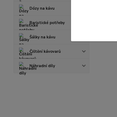
Dózy na kávu
Baristické potřeby
Šálky na kávu
Čištění kávovarů
Náhradní díly