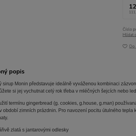
12
111
Číslo p
Hlídat 
Do 
ný popis
 sirup Monin představuje ideálně vyváženou kombinaci zázvoru 
žete si jej vychutnat celý rok třeba v mléčných šejcích nebo l
žití termínu gingerbread (g. cookies, g.house, g.man) používan
 v období zimních prázdnin. Pro navození pocitu útulného tepla 
aty.
řivě zlatá s jantarovými odlesky