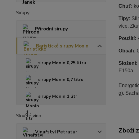
Chuť:
ko
Sirupy
Tipy:
Sil
více. Zk
Přírodní sirupy
Použití:
k
Baristické sirupy Monin
Obsah:
0
sirupy Monin 0,25 litru
Složení:
E150a
sirupy Monin 0,7 litru
Energetic
g),
Sacha
sirupy Monin 1 litr
Skvělé víno
Zboží 
Vinařství Petratur