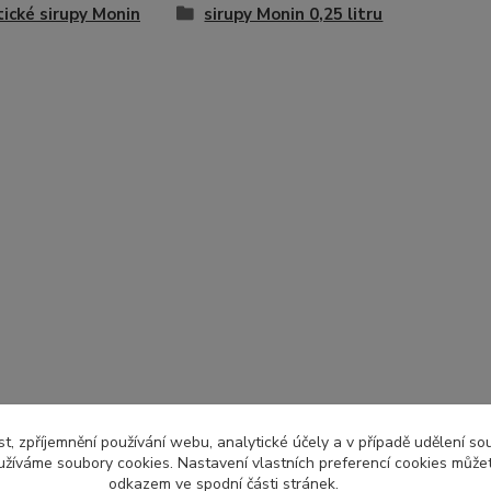
tické sirupy Monin
sirupy Monin 0,25 litru
t, zpříjemnění používání webu, analytické účely a v případě udělení so
yužíváme soubory cookies. Nastavení vlastních preferencí cookies můžet
odkazem ve spodní části stránek.