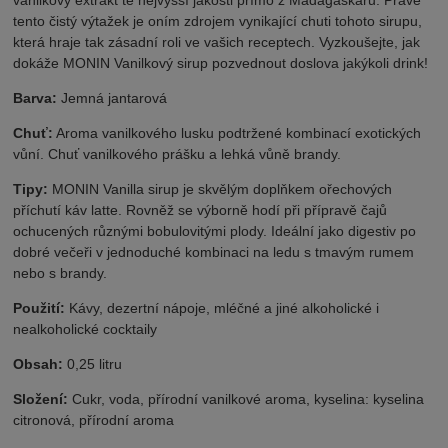
tento čistý výtažek je oním zdrojem vynikající chuti tohoto sirupu,
která hraje tak zásadní roli ve vašich receptech. Vyzkoušejte, jak
dokáže MONIN Vanilkový sirup pozvednout doslova jakýkoli drink!
Barva:
Jemná jantarová
Chuť:
Aroma vanilkového lusku podtržené kombinací exotických
vůní. Chuť vanilkového prášku a lehká vůně brandy.
Tipy:
MONIN Vanilla sirup je skvělým doplňkem ořechových
příchutí káv latte. Rovněž se výborně hodí při přípravě čajů
ochucených různými bobulovitými plody. Ideální jako digestiv po
dobré večeři v jednoduché kombinaci na ledu s tmavým rumem
nebo s brandy.
Použití:
Kávy, dezertní nápoje, mléčné a jiné alkoholické i
nealkoholické cocktaily
Obsah:
0,25 litru
Složení:
Cukr, voda, přírodní vanilkové aroma, kyselina: kyselina
citronová, přírodní aroma