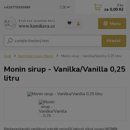
0
ks
CZK
+420775930985
za
0,00 Kč
Menu
Hledat
Úvod
Baristické sirupy Monin
Monin sirup - Vanilka/Vanilla 0,25 litru
Monin sirup - Vanilka/Vanilla 0,25
litru
Madagaskarský vanilkový extrakt nejvyšší jakosti dává sirupu MONIN