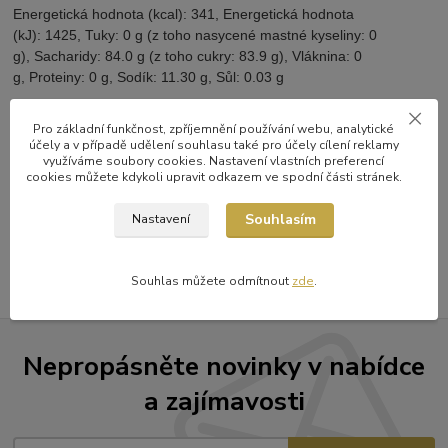
Energetická hodnota (kcal):
341,
Energetická hodnota
(kJ):
1425,
Tuky:
0 g (
z toho nasycené mastné kyseliny:
0
g),
Sacharidy:
84.0 g (
z toho cukry:
83.9 g),
Vláknina:
0
g,
Proteiny:
0 g,
Sodík:
11.30 g,
Sůl:
0.03 g
Pro základní funkčnost, zpříjemnění používání webu, analytické
účely a v případě udělení souhlasu také pro účely cílení reklamy
využíváme soubory cookies. Nastavení vlastních preferencí
Zboží zařazeno v kategoriích
cookies můžete kdykoli upravit odkazem ve spodní části stránek.
Baristické sirupy Monin
Souhlasím
Nastavení
sirupy Monin 0,25 litru
Souhlas můžete odmítnout
zde
.
Nepropásněte novinky v nabídce
a zajímavosti