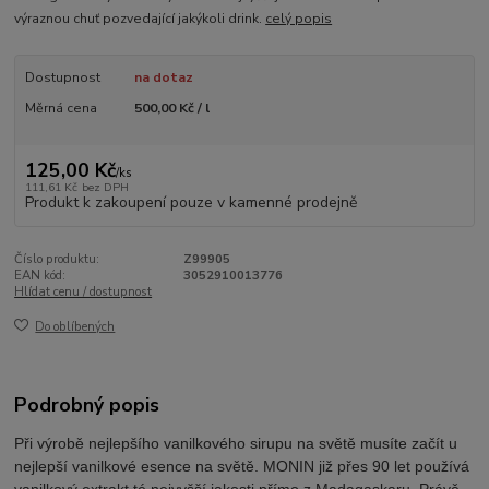
výraznou chuť pozvedající jakýkoli drink.
celý popis
Dostupnost
na dotaz
Měrná cena
500,00 Kč / l
125,00 Kč
/
ks
111,61 Kč
bez DPH
Produkt k zakoupení pouze v kamenné prodejně
Číslo produktu:
Z99905
EAN kód:
3052910013776
Hlídat cenu / dostupnost
Do oblíbených
Podrobný popis
Při výrobě nejlepšího vanilkového sirupu na světě musíte začít u
nejlepší vanilkové esence na světě. MONIN již přes 90 let používá
vanilkový extrakt té nejvyšší jakosti přímo z Madagaskaru. Právě