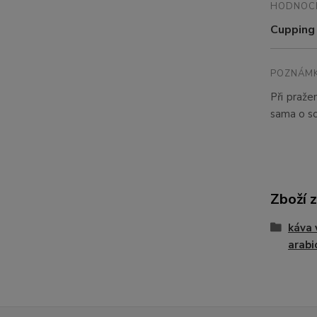
HODNOC
Cupping 
POZNÁMK
Při praže
sama o sob
Zboží 
káva
arabi