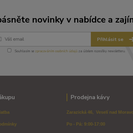
ásněte novinky v nabídce a zají
Přihlásit se
Souhlasím se
zpracováním osobních údajů
za účelem rozesílky newsletteru.
ákupu
Prodejna kávy
latba
Zarazická 46, Veselí nad Mora
odmínky
Po - Pá: 9:00-17:00