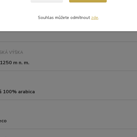
e Acalem
Souhlas můžete odmítnout
zde
.
ÁNÍ
SKÁ VÝŠKA
1250 m n. m.
á 100% arabica
eco