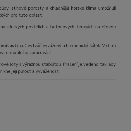
é půdy, stínové porosty a chladnější horské klima umožňují
ckých pro tuto oblast.
í na afrických postelích a betonových terasách na cílovou
řenitosti
, což vytváří vyvážený a harmonický šálek. V chuti
ost naturálního zpracování.
běrové loty s výraznou stabilitou. Pražení je vedeno tak, aby
ynikne její plnost a vyváženost.