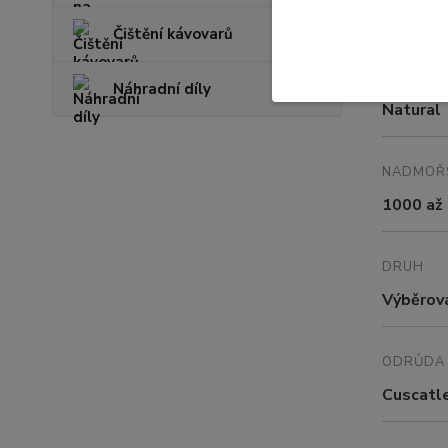
Asociac
Čištění kávovarů
ZPRACOV
Náhradní díly
Natural
NADMOŘ
1000 až 
DRUH
Výběrov
ODRŮDA
Cuscatl