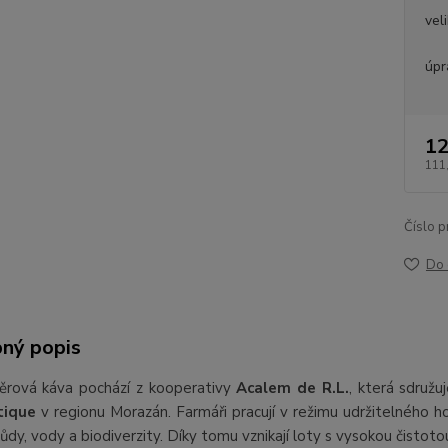
vel
úpr
12
111
Číslo p
Do 
ný popis
ěrová káva pochází z kooperativy
Acalem de R.L.
, která sdruž
tique
v regionu Morazán. Farmáři pracují v režimu udržitelného h
ůdy, vody a biodiverzity. Díky tomu vznikají loty s vysokou čistoto