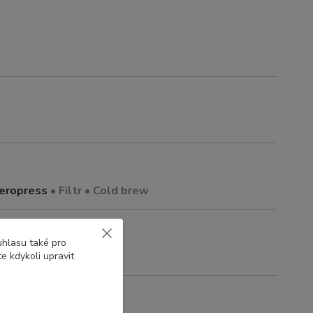
Aeropress
• Filtr • Cold brew
uhlasu také pro
e kdykoli upravit