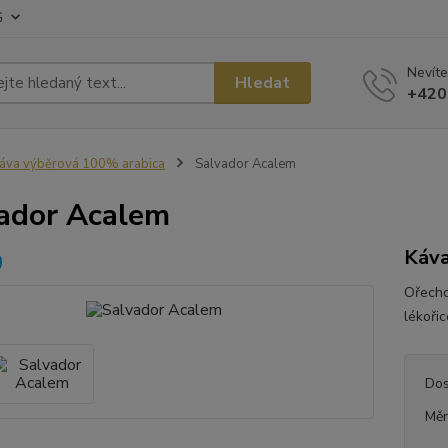
G
Nevíte
Hledat
+420
áva výběrová 100% arabica
Salvador Acalem
ador Acalem
Káva
Ořecho
lékoři
Dos
Měr