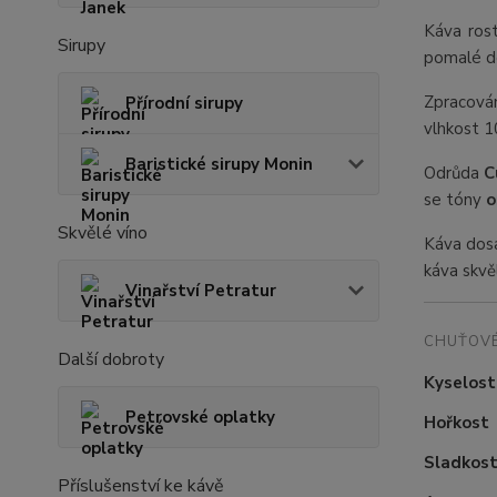
Káva ros
Sirupy
pomalé do
Zpracová
Přírodní sirupy
vlhkost 
Baristické sirupy Monin
Odrůda
C
se tóny
o
Skvělé víno
Káva dos
káva skvě
Vinařství Petratur
CHUŤOVÉ
Další dobroty
Kyselost
Petrovské oplatky
Hořkost
Sladkos
Příslušenství ke kávě