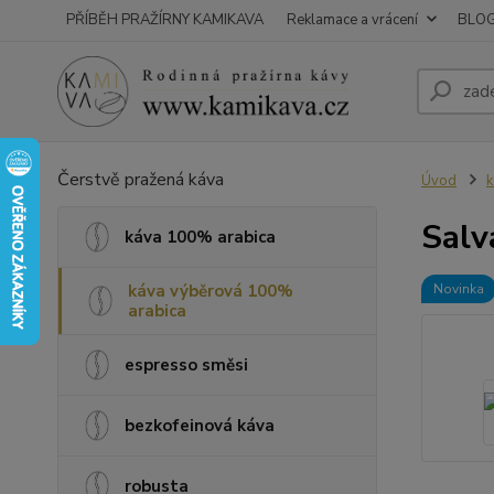
PŘÍBĚH PRAŽÍRNY KAMIKAVA
Reklamace a vrácení
BLO
Čerstvě pražená káva
Úvod
k
Salv
káva 100% arabica
káva výběrová 100%
Novinka
arabica
espresso směsi
bezkofeinová káva
robusta