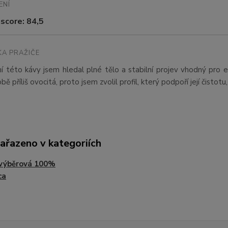
ENÍ
score: 84,5
A PRAŽIČE
ní této kávy jsem hledal plné tělo a stabilní projev vhodný pro
ě příliš ovocitá, proto jsem zvolil profil, který podpoří její čistot
zařazeno v kategoriích
 výběrová 100%
ca