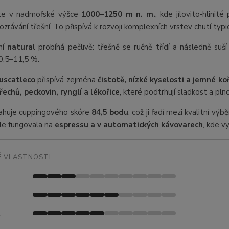
te v nadmořské výšce
1000–1250 m n. m.
, kde jílovito‑hlinit
zrávání třešní. To přispívá k rozvoji komplexních vrstev chutí typi
ní
natural
probíhá pečlivě: třešně se ručně třídí a následně suš
10,5–11,5 %.
uscatleco
přispívá zejména
čistotě, nízké kyselosti a jemné ko
řechů, peckovin, rynglí a lékořice
, které podtrhují sladkost a pln
ahuje cuppingového skóre
84,5 bodu
, což ji řadí mezi kvalitní vý
le fungovala na
espressu a v automatických kávovarech
, kde v
 VLASTNOSTI
t