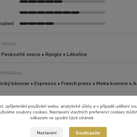
ražení
 PROFIL
 Peckovité ovoce • Ryngle • Lékořice
PŘÍPRAVA
cký kávovar • Espresso • French press • Moka konvice • 
t, zpříjemnění používání webu, analytické účely a v případě udělení so
yužíváme soubory cookies. Nastavení vlastních preferencí cookies můžet
r – Morazán
odkazem ve spodní části stránek.
Souhlasím
Nastavení