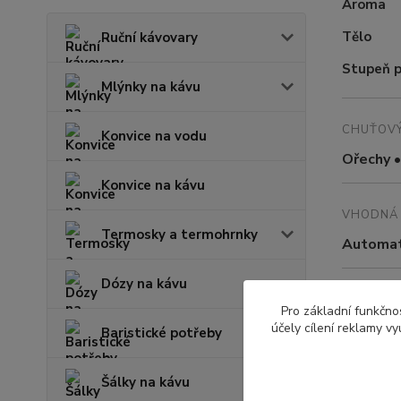
Aroma
Tělo
Ruční kávovary
Stupeň p
Mlýnky na kávu
CHUŤOVÝ
Konvice na vodu
Ořechy •
Konvice na kávu
VHODNÁ 
Termosky a termohrnky
Automati
Dózy na kávu
PŮVOD
Pro základní funkčnos
účely cílení reklamy v
Salvado
Baristické potřeby
Šálky na kávu
FARMA