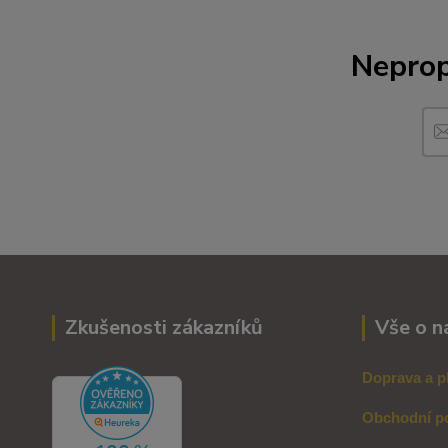
Neprop
Zkušenosti zákazníků
Vše o n
Doprava a p
Obchodní p