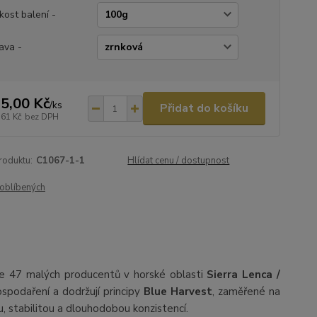
ikost balení -
ava -
5,00 Kč
/
ks
Přidat do košíku
,61 Kč
bez DPH
roduktu:
C1067-1-1
Hlídat cenu / dostupnost
oblíbených
uje 47 malých producentů v horské oblasti
Sierra Lenca /
ospodaření a dodržují principy
Blue Harvest
, zaměřené na
u, stabilitou a dlouhodobou konzistencí.