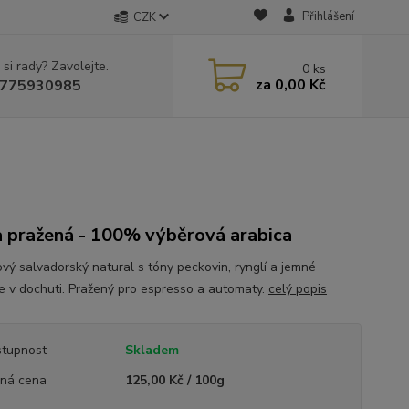
Přihlášení
CZK
 si rady? Zavolejte.
0
ks
za
0,00 Kč
775930985
 pražená - 100% výběrová arabica
vý salvadorský natural s tóny peckovin, rynglí a jemné
ce v dochuti. Pražený pro espresso a automaty.
celý popis
tupnost
Skladem
ná cena
125,00 Kč / 100g