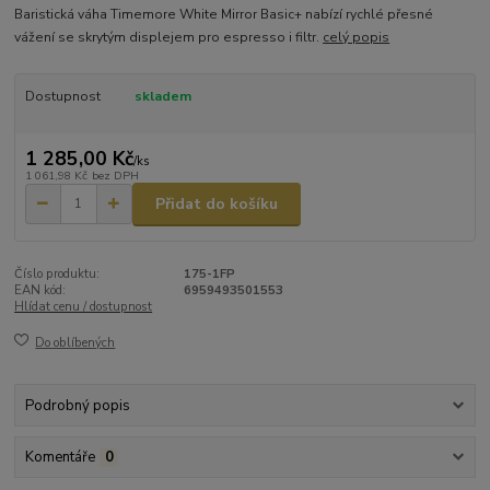
Baristická váha Timemore White Mirror Basic+ nabízí rychlé přesné
vážení se skrytým displejem pro espresso i filtr.
celý popis
Dostupnost
skladem
1 285,00 Kč
/
ks
1 061,98 Kč
bez DPH
Přidat do košíku
Číslo produktu:
175-1FP
EAN kód:
6959493501553
Hlídat cenu / dostupnost
Do oblíbených
Podrobný popis
Komentáře
0