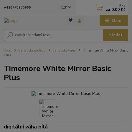
0
ks
CZK
+420775930985
za
0,00 Kč
Menu
Hledat
Úvod
Baristické potřeby
baristické váhy
Timemore White Mirror Basic
Plus
Timemore White Mirror Basic
Plus
digitální váha bílá