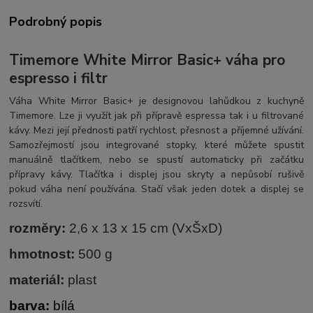
Podrobný popis
Timemore White Mirror Basic+ váha pro
espresso i filtr
Váha White Mirror Basic+ je designovou lahůdkou z kuchyně
Timemore. Lze ji využít jak při přípravě espressa tak i u filtrované
kávy. Mezi její přednosti patří rychlost, přesnost a příjemné užívání.
Samozřejmostí jsou integrované stopky, které můžete spustit
manuálně tlačítkem, nebo se spustí automaticky při začátku
přípravy kávy. Tlačítka i displej jsou skryty a nepůsobí rušivě
pokud váha není používána. Stačí však jeden dotek a displej se
rozsvítí.
rozměry:
2,6 x 13 x 15 cm (VxŠxD)
hmotnost:
500 g
materiál:
plast
barva:
bílá