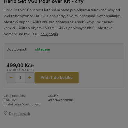
Hario Set V60 Pour over Kit - čirý
Hario Set V60 Pour over Kit Skvělá sada pro přípravu filtrované kávy od
kvalitního výrobce HARIO. Cena sady je velmi přístupná. Set obsahuje: -
plastový driper HARIO V60 pro přípravu až 4 šálků kávy - skleněnou
konvici HARIO o objemu 600 ml - 40 ks papírových filtrů - plastovou
odměrku na kávu s u...
celý popis
Dostupnost
skladem
499,00 Kč
/
ks
412,40 Kč
bez DPH
Přidat do košíku
Číslo produktu:
151FP
EAN kód:
4977642728981
Hlídat cenu / dostupnost
Do oblíbených