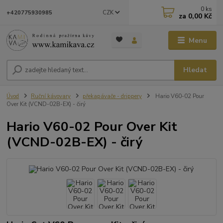
0
ks
CZK
+420775930985
za
0,00 Kč
Menu
Hledat
Úvod
Ruční kávovary
překapávače - drippery
Hario V60-02 Pour
Over Kit (VCND-02B-EX) - čirý
Hario V60-02 Pour Over Kit
(VCND-02B-EX) - čirý