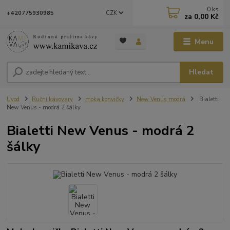
0
ks
CZK
+420775930985
za
0,00 Kč
Menu
Hledat
Úvod
Ruční kávovary
moka konvičky
New Venus modrá
Bialetti
New Venus - modrá 2 šálky
Bialetti New Venus - modrá 2
šálky