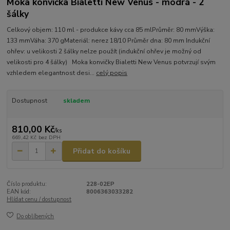
Moka konvička Bialetti New Venus - modrá - 2
šálky
Celkový objem: 110 ml - produkce kávy cca 85 mlPrůměr: 80 mmVýška:
133 mmVáha: 370 gMateriál: nerez 18/10 Průměr dna: 80 mm Indukční
ohřev: u velikosti 2 šálky nelze použít (indukční ohřev je možný od
velikosti pro 4 šálky) Moka konvičky Bialetti New Venus potvrzují svým
vzhledem elegantnost desi...
celý popis
Dostupnost
skladem
810,00 Kč
/
ks
669,42 Kč
bez DPH
Přidat do košíku
Číslo produktu:
228-02EP
EAN kód:
8006363033282
Hlídat cenu / dostupnost
Do oblíbených