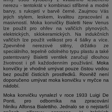
nerezu - tentokrát v kombinaci stříbrné a modré
barvy, s rukojetí v barvě černé. Zaujmou Vás
jejich stylem, leskem, kvalitou zpracování a
masivností. Moka konvičky Bialetti New Venus
lze použít pro ohřev na vařičích plynových,
elektrických, sklokeramických. Na indukčních
vařičích lze použít velikost pro 4 šálky a více.
Zpevněné nerezové stěny, držátko ze
speciálního, tepelně odolného typu plastu a také
patentovaný Bialetti ventilek zaručují dlouhou
životnost i při každodenním používání.
Moka
konvičky je vhodné umývat pouze čistou vodou
bez použití čistících prostředků. Rovněž není
doporučeno umývat moka konvičku v myčce na
nádobí.
Moka konvičku vynalezl v roce 1933
Luigi De
Ponti, pro odborníka na zpracování
hliníku Alfonsa Bialettiho
. Jednalo se o nejstarší