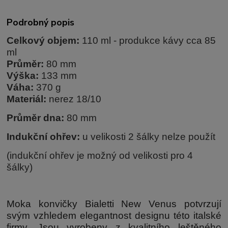
Podrobný popis
Celkový objem:
110 ml - produkce kávy cca 85
ml
Průměr:
80 mm
Výška:
133 mm
Váha:
370 g
Materiál:
nerez 18/10
Průměr dna:
80 mm
Indukční ohřev:
u velikosti 2 šálky nelze použít
(indukční ohřev je možný od velikosti pro 4
šálky)
Moka konvičky Bialetti New Venus potvrzují
svým vzhledem elegantnost designu této italské
firmy. Jsou vyrobeny z kvalitního leštěného