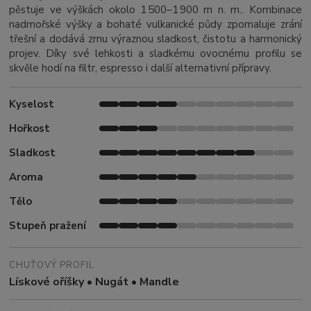
pěstuje ve výškách okolo 1 500–1 900 m n. m.. Kombinace
nadmořské výšky a bohaté vulkanické půdy zpomaluje zrání
třešní a dodává zrnu výraznou sladkost, čistotu a harmonický
projev. Díky své lehkosti a sladkému ovocnému profilu se
skvěle hodí na filtr, espresso i další alternativní přípravy.
Kyselost
Hořkost
Sladkost
Aroma
Tělo
Stupeň pražení
CHUŤOVÝ PROFIL
Lískové oříšky • Nugát • Mandle