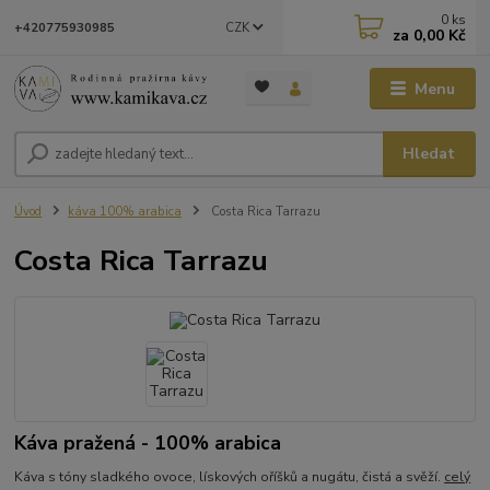
0
ks
CZK
+420775930985
za
0,00 Kč
Menu
Hledat
Úvod
káva 100% arabica
Costa Rica Tarrazu
Costa Rica Tarrazu
Káva pražená - 100% arabica
Káva s tóny sladkého ovoce, lískových oříšků a nugátu, čistá a svěží.
celý