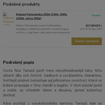
Podobné produkty
Malawi Pamwamba 250g (100g, 500g,
Skladem
1000g, dóza 300g)
Malawi Pamwamba zaujme hořkosladkou
217,00 Kč
/
ks
čokoládou a třešňovou ovocností, skvěle funguje
193,75 Kč
bez DPH
na filtru, v cold brew i jako lehce ovocné espresso.
Zvolit variantu
Podrobný popis
Costa Rica Tarrazú patří mezi nejvyhledávanější kávy této
oblasti díky své čistotě, sladkosti a vyváženému charakteru.
Světlejší pražení zvýrazňuje její přirozenou ovocitost, která se
krásně propojuje s tóny mandlí a nugátu. V chuti působí jasně
a svěže, se středním tělem a dlouhou, jemně kořenitou
dochutí.
Káva pochází z vysokohorského kantonu Tarrazú, kde se