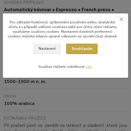
VHODNÁ PŘÍPRAVA
Automatický kávovar • Espresso • French press •
Moka konvice
•
Aeropress
• Filtr • Cold brew
Pro základní funkčnost, zpříjemnění používání webu, analytické
účely a v případě udělení souhlasu také pro účely cílení reklamy
PŮVOD
využíváme soubory cookies. Nastavení vlastních preferencí
cookies můžete kdykoli upravit odkazem ve spodní části stránek.
Kostarika – Tarrazú
Souhlasím
Nastavení
ZPRACOVÁNÍ
Washed
Souhlas můžete odmítnout
zde
.
NADMOŘSKÁ VÝŠKA
1500–1900 m n. m.
DRUH
100% arabica
POZNÁMKA PRAŽIČE
Při pražení jsem se zaměřil na lehkost a sladkost, které jsou