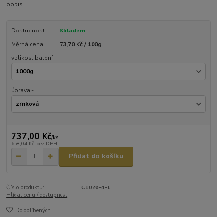
popis
Dostupnost
Skladem
Měrná cena
73,70 Kč / 100g
velikost balení -
úprava -
737,00 Kč
/
ks
658,04 Kč
bez DPH
Přidat do košíku
Číslo produktu:
C1026-4-1
Hlídat cenu / dostupnost
Do oblíbených