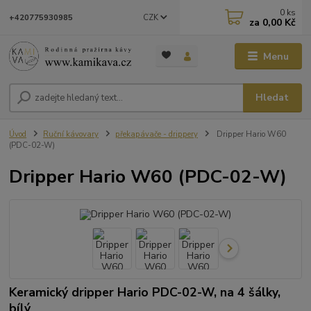
0
ks
CZK
+420775930985
za
0,00 Kč
Menu
Hledat
Úvod
Ruční kávovary
překapávače - drippery
Dripper Hario W60
(PDC-02-W)
Dripper Hario W60 (PDC-02-W)
Keramický dripper Hario PDC-02-W, na 4 šálky,
bílý