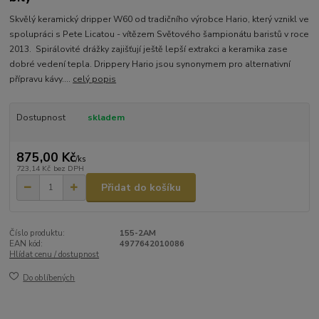
Skvělý keramický dripper W60 od tradičního výrobce Hario, který vznikl ve
spolupráci s Pete Licatou - vítězem Světového šampionátu baristů v roce
2013. Spirálovité drážky zajišťují ještě lepší extrakci a keramika zase
dobré vedení tepla. Drippery Hario jsou synonymem pro alternativní
přípravu kávy....
celý popis
Dostupnost
skladem
875,00 Kč
/
ks
723,14 Kč
bez DPH
Přidat do košíku
Číslo produktu:
155-2AM
EAN kód:
4977642010086
Hlídat cenu / dostupnost
Do oblíbených