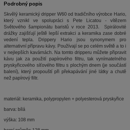
Podrobný popis
Skvělý keramický dripper W60 od tradičního výrobce Hario,
který vznikl ve spolupráci s Pete Licatou - vítězem
Světového šampionátu baristů v roce 2013. Spirálovité
drážky zajišťují ještě lepší extrakci a keramika zase dobré
vedení tepla. Drippery Hario jsou synonymem pro
alternativní přípravu kávy. Používají se po celém světě a to i
v nejlepších kavárnách. Na tomto dripperu můžete připravit
kávu jak za použití papírového filtru, tak vynímatelného
pryskyřicového síťového filtru s plochým dnem (je součástí
balení), který propouští při překapávání jiné látky a chutě
než papírový filtr.
materiál: keramika, polypropylen + polyesterová pryskyřice
barva: bílá
výška: 108 mm