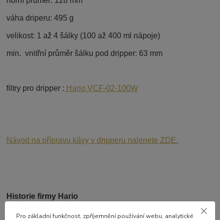
horní průměr: 128 mm
váha driperu: 495 g
velikost: 1 až 4 šálky (100 až 400 ml nápoje)
min. vnitřní průměr šálku pod dripper: 63 mm
filtry pro dripper :
Hario VCF-02-100W
Návod na přípravu kávy v dripperu nalenete ZDE.
Historie firmy Hario
Firma Hario byla založena v roce 1921 panem Hiromu
Pro základní funkčnost, zpříjemnění používání webu, analytické